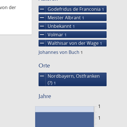
 von der
remove
Godefridus de Franconia
1
remove
Meister Albrant
1
remove
Unbekannt
1
remove
Volmar
1
remove
Walthisar von der Wage
1
Johannes von Buch
1
Orte
remove
Nordbayern, Ostfranken
(?)
1
Jahre
1
1