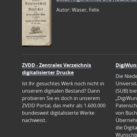
Autor: Waser, Felix
ZVDD - Zentrales Verzeichnis
DigiWun
digitalisierter Drucke
Die Nied
Ist Ihr gesuchtes Werk noch nicht in
Universit
unserem digitalen Bestand? Dann
(SUB) bie
probieren Sie es doch in unserem
„DigiWun
ZVDD Portal, das mehr als 1.600.000
Patenscha
bundesweit digitalisierte Werke
von Büch
nachweist.
Übernehm
die Digit
Wunschb