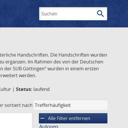
search
Suchen
lterliche Handschriften. Die Handschriften wurden
k zu ergänzen. Im Rahmen des von der Deutschen
ften der SUB Göttingen“ wurden in einem ersten
 erweitert werden.
Kultur |
Status:
laufend
er
sortiert nach
remove
Alle Filter entfernen
Autoren