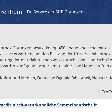
gszentrum
Ein Service der SUB Göttingen
liothek Göttingen besitzt knapp 450 abendländische mittela
ukzessive erworben, um den Bestand der Universalbibliothe
lisierung der mittelalterlichen volkssprachlichen Handschri
ion wird zukünftig um weitere mittelalterliche Handschriften
ultur und Medien, Deutsche Digitale Bibliothek, Neustart 
1 Treff
sch-medizinisch-naturkundliche Sammelhandschrift