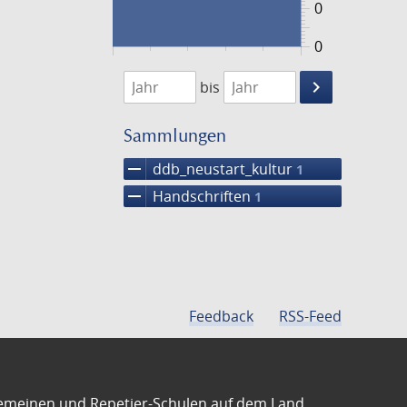
0
0
1474
1475
keyboard_arrow_right
bis
Suche
einschränke
Sammlungen
remove
ddb_neustart_kultur
1
remove
Handschriften
1
Feedback
RSS-Feed
emeinen und Repetier-Schulen auf dem Land