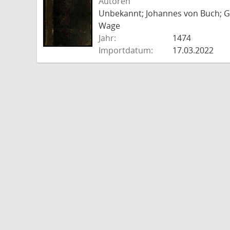
Autoren
Unbekannt; Johannes von Buch; Go
Wage
Jahr:
1474
Importdatum:
17.03.2022