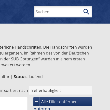
search
Suchen
lterliche Handschriften. Die Handschriften wurden
k zu ergänzen. Im Rahmen des von der Deutschen
ften der SUB Göttingen“ wurden in einem ersten
 erweitert werden.
Kultur |
Status:
laufend
er
sortiert nach
remove
Alle Filter entfernen
Autoren