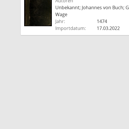
Autoren
Unbekannt; Johannes von Buch; Go
Wage
Jahr:
1474
Importdatum:
17.03.2022