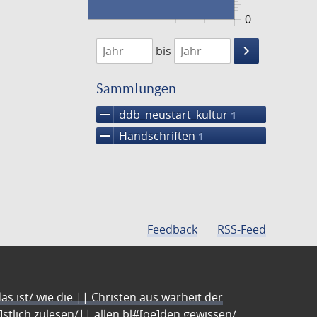
0
1474
1475
keyboard_arrow_right
bis
Suche
einschränke
Sammlungen
remove
ddb_neustart_kultur
1
remove
Handschriften
1
Feedback
RSS-Feed
s ist/ wie die || Christen aus warheit der
e]stlich zulesen/|| allen bl#[oe]den gewissen/