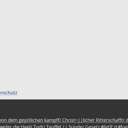
nschutz
n dem geystlichen kampff/ Christ=||licher Ritterschafft/ da
 wider die Heel/ Todt/ Teuffel || Sünde/ Gesetz #[et]c̃ tr#[o