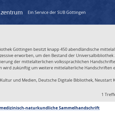
gszentrum
Ein Service der SUB Göttingen
liothek Göttingen besitzt knapp 450 abendländische mittela
ukzessive erworben, um den Bestand der Universalbibliothe
lisierung der mittelalterlichen volkssprachlichen Handschri
ion wird zukünftig um weitere mittelalterliche Handschriften
ultur und Medien, Deutsche Digitale Bibliothek, Neustart 
1 Treff
sch-medizinisch-naturkundliche Sammelhandschrift