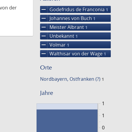
 von der
remove
Godefridus de Franconia
1
remove
Johannes von Buch
1
remove
Meister Albrant
1
remove
Unbekannt
1
remove
Volmar
1
remove
Walthisar von der Wage
1
Orte
Nordbayern, Ostfranken (?)
1
Jahre
1
1
0