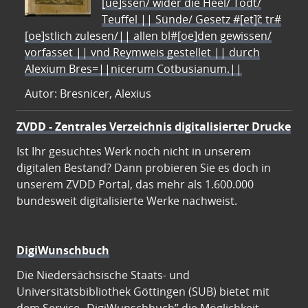
[ue]ssen/ wider die Heel/ Todt/
Teuffel || Sünde/ Gesetz #[et]c̃ tr#
[oe]stlich zulesen/|| allen bl#[oe]den gewissen/
vorfasset || vnd Reymweis gestellet || durch
Alexium Bres=||nicerum Cotbusianum.||
Autor: Bresnicer, Alexius
ZVDD - Zentrales Verzeichnis digitalisierter Drucke
Ist Ihr gesuchtes Werk noch nicht in unserem
digitalen Bestand? Dann probieren Sie es doch in
unserem ZVDD Portal, das mehr als 1.600.000
bundesweit digitalisierte Werke nachweist.
DigiWunschbuch
Die Niedersächsische Staats- und
Universitätsbibliothek Göttingen (SUB) bietet mit