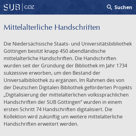
search
Suchen
GDZ
Mittelalterliche Handschriften
Die Niedersächsische Staats- und Universitätsbibliothek
Göttingen besitzt knapp 450 abendländische
mittelalterliche Handschriften. Die Handschriften
wurden seit der Gründung der Bibliothek im Jahr 1734
sukzessive erworben, um den Bestand der
Universalbibliothek zu ergänzen. Im Rahmen des von
der Deutschen Digitalen Bibliothek geförderten Projekts
„Digitalisierung der mittelalterlichen volkssprachlichen
Handschriften der SUB Göttingen“ wurden in einem
ersten Schritt 74 Handschriften digitalisiert. Die
Kollektion wird zukünftig um weitere mittelalterliche
Handschriften erweitert werden.