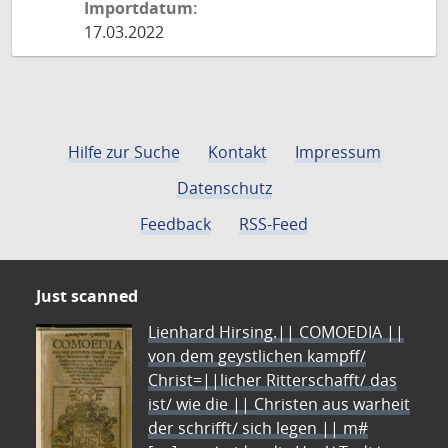
Importdatum:
17.03.2022
Hilfe zur Suche
Kontakt
Impressum
Datenschutz
Feedback
RSS-Feed
Just scanned
Lienhard Hirsing.|| COMOEDIA ||
von dem geystlichen kampff/
Christ=||licher Ritterschafft/ das
ist/ wie die || Christen aus warheit
der schrifft/ sich legen || m#