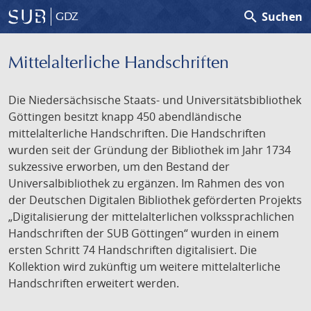
search
Suchen
GDZ
Mittelalterliche Handschriften
Die Niedersächsische Staats- und Universitätsbibliothek
Göttingen besitzt knapp 450 abendländische
mittelalterliche Handschriften. Die Handschriften
wurden seit der Gründung der Bibliothek im Jahr 1734
sukzessive erworben, um den Bestand der
Universalbibliothek zu ergänzen. Im Rahmen des von
der Deutschen Digitalen Bibliothek geförderten Projekts
„Digitalisierung der mittelalterlichen volkssprachlichen
Handschriften der SUB Göttingen“ wurden in einem
ersten Schritt 74 Handschriften digitalisiert. Die
Kollektion wird zukünftig um weitere mittelalterliche
Handschriften erweitert werden.