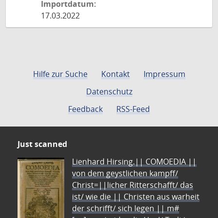
Importdatum:
17.03.2022
Hilfe zur Suche
Kontakt
Impressum
Datenschutz
Feedback
RSS-Feed
Just scanned
Lienhard Hirsing.|| COMOEDIA ||
von dem geystlichen kampff/
Christ=||licher Ritterschafft/ das
ist/ wie die || Christen aus warheit
der schrifft/ sich legen || m#