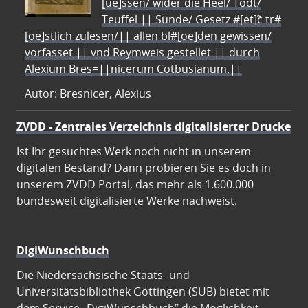
[ue]ssen/ wider die Heel/ Todt/
Teuffel || Sünde/ Gesetz #[et]c̃ tr#
[oe]stlich zulesen/|| allen bl#[oe]den gewissen/
vorfasset || vnd Reymweis gestellet || durch
Alexium Bres=||nicerum Cotbusianum.||
Autor: Bresnicer, Alexius
ZVDD - Zentrales Verzeichnis digitalisierter Drucke
Ist Ihr gesuchtes Werk noch nicht in unserem
digitalen Bestand? Dann probieren Sie es doch in
unserem ZVDD Portal, das mehr als 1.600.000
bundesweit digitalisierte Werke nachweist.
DigiWunschbuch
Die Niedersächsische Staats- und
Universitätsbibliothek Göttingen (SUB) bietet mit