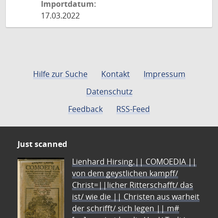
Importdatum:
17.03.2022
Hilfe zur Suche
Kontakt
Impressum
Datenschutz
Feedback
RSS-Feed
Just scanned
Lienhard Hirsing.|| COMOEDIA ||
von dem geystlichen kampff/
Christ=||licher Ritterschafft/ das
ist/ wie die || Christen aus warheit
der schrifft/ sich legen || m#