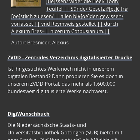
[ue]ssen/ wider die Heel/ Todt/
Teuffel || Sünde/ Gesetz #[et]c̃ tr#
[oe]stlich zulesen/|| allen bl#[oe]den gewissen/
vorfasset || vnd Reymweis gestellet || durch
Alexium Bres=||nicerum Cotbusianum.||
Autor: Bresnicer, Alexius
ZVDD - Zentrales Verzeichnis digitalisierter Drucke
Ist Ihr gesuchtes Werk noch nicht in unserem
digitalen Bestand? Dann probieren Sie es doch in
unserem ZVDD Portal, das mehr als 1.600.000
bundesweit digitalisierte Werke nachweist.
DigiWunschbuch
Die Niedersächsische Staats- und
Universitätsbibliothek Göttingen (SUB) bietet mit