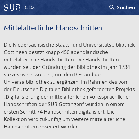
search
Suchen
GDZ
Mittelalterliche Handschriften
Die Niedersächsische Staats- und Universitätsbibliothek
Göttingen besitzt knapp 450 abendländische
mittelalterliche Handschriften. Die Handschriften
wurden seit der Gründung der Bibliothek im Jahr 1734
sukzessive erworben, um den Bestand der
Universalbibliothek zu ergänzen. Im Rahmen des von
der Deutschen Digitalen Bibliothek geförderten Projekts
„Digitalisierung der mittelalterlichen volkssprachlichen
Handschriften der SUB Göttingen“ wurden in einem
ersten Schritt 74 Handschriften digitalisiert. Die
Kollektion wird zukünftig um weitere mittelalterliche
Handschriften erweitert werden.