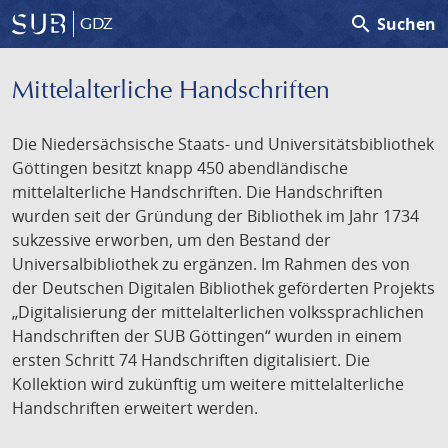
search
Suchen
GDZ
Mittelalterliche Handschriften
Die Niedersächsische Staats- und Universitätsbibliothek
Göttingen besitzt knapp 450 abendländische
mittelalterliche Handschriften. Die Handschriften
wurden seit der Gründung der Bibliothek im Jahr 1734
sukzessive erworben, um den Bestand der
Universalbibliothek zu ergänzen. Im Rahmen des von
der Deutschen Digitalen Bibliothek geförderten Projekts
„Digitalisierung der mittelalterlichen volkssprachlichen
Handschriften der SUB Göttingen“ wurden in einem
ersten Schritt 74 Handschriften digitalisiert. Die
Kollektion wird zukünftig um weitere mittelalterliche
Handschriften erweitert werden.