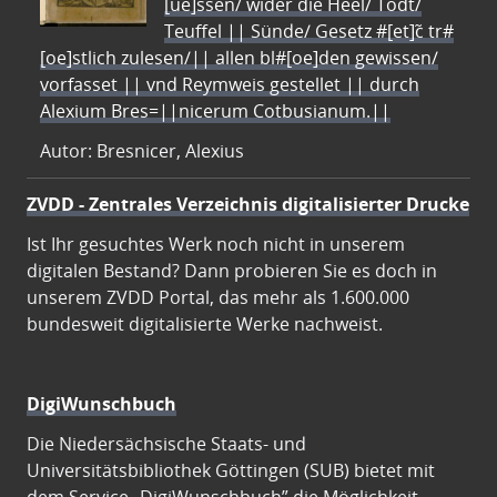
[ue]ssen/ wider die Heel/ Todt/
Teuffel || Sünde/ Gesetz #[et]c̃ tr#
[oe]stlich zulesen/|| allen bl#[oe]den gewissen/
vorfasset || vnd Reymweis gestellet || durch
Alexium Bres=||nicerum Cotbusianum.||
Autor: Bresnicer, Alexius
ZVDD - Zentrales Verzeichnis digitalisierter Drucke
Ist Ihr gesuchtes Werk noch nicht in unserem
digitalen Bestand? Dann probieren Sie es doch in
unserem ZVDD Portal, das mehr als 1.600.000
bundesweit digitalisierte Werke nachweist.
DigiWunschbuch
Die Niedersächsische Staats- und
Universitätsbibliothek Göttingen (SUB) bietet mit