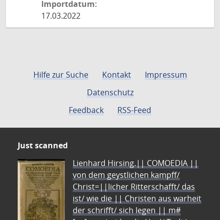
Importdatum:
17.03.2022
Hilfe zur Suche
Kontakt
Impressum
Datenschutz
Feedback
RSS-Feed
Just scanned
Lienhard Hirsing.|| COMOEDIA ||
von dem geystlichen kampff/
Christ=||licher Ritterschafft/ das
ist/ wie die || Christen aus warheit
der schrifft/ sich legen || m#