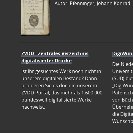
Autor: Pfenninger, Johann Konrad
ZVDD - Zentrales Verzeichnis
DigiWun
digitalisierter Drucke
Die Nied
Ist Ihr gesuchtes Werk noch nicht in
Universit
unserem digitalen Bestand? Dann
(SUB) bie
probieren Sie es doch in unserem
„DigiWun
ZVDD Portal, das mehr als 1.600.000
Patenscha
bundesweit digitalisierte Werke
von Büch
nachweist.
Übernehm
die Digit
Wunschb