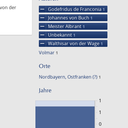
 von der
remove
Godefridus de Franconia
1
remove
Johannes von Buch
1
remove
Meister Albrant
1
remove
Unbekannt
1
remove
Walthisar von der Wage
1
Volmar
1
Orte
Nordbayern, Ostfranken (?)
1
Jahre
1
1
0