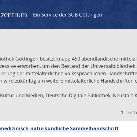
gszentrum
Ein Service der SUB Göttingen
liothek Göttingen besitzt knapp 450 abendländische mittela
ukzessive erworben, um den Bestand der Universalbibliothe
lisierung der mittelalterlichen volkssprachlichen Handschri
ion wird zukünftig um weitere mittelalterliche Handschriften
ultur und Medien, Deutsche Digitale Bibliothek, Neustart 
1 Treff
sch-medizinisch-naturkundliche Sammelhandschrift