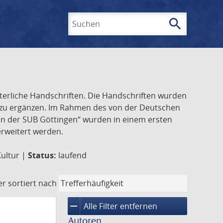
search
Suchen
lterliche Handschriften. Die Handschriften wurden
k zu ergänzen. Im Rahmen des von der Deutschen
ften der SUB Göttingen“ wurden in einem ersten
 erweitert werden.
Kultur |
Status:
laufend
er
sortiert nach
remove
Alle Filter entfernen
Autoren