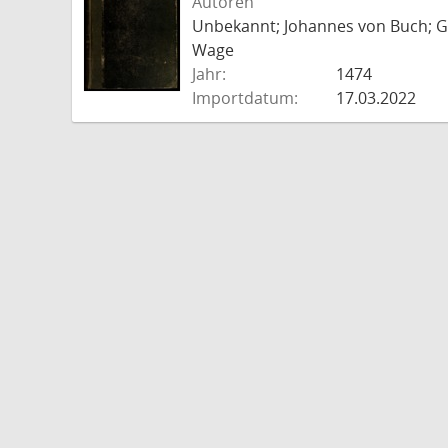
Autoren
Unbekannt; Johannes von Buch; Go
Wage
Jahr:
1474
Importdatum:
17.03.2022