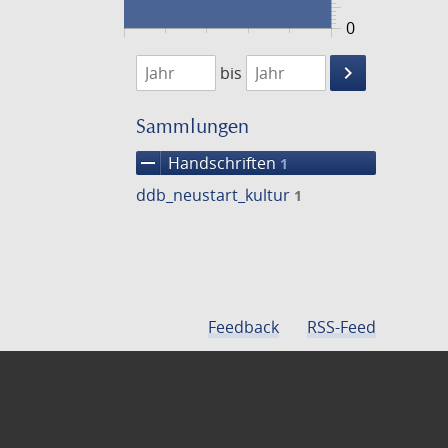
0
1474
1475
keyboard_arrow_right
bis
Suche
einschränke
Sammlungen
remove
Handschriften
1
ddb_neustart_kultur
1
Feedback
RSS-Feed