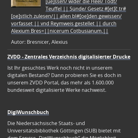
[ue]ssen/ wider die Heel/ Todt/
Teuffel || Sünde/ Gesetz #[et]c̃ tr#
[oe]stlich zulesen/|| allen bl#[oe]den gewissen/
vorfasset || vnd Reymweis gestellet || durch
Alexium Bres=||nicerum Cotbusianum.||
Autor: Bresnicer, Alexius
ZVDD - Zentrales Verzeichnis digitalisierter Drucke
Ist Ihr gesuchtes Werk noch nicht in unserem
digitalen Bestand? Dann probieren Sie es doch in
unserem ZVDD Portal, das mehr als 1.600.000
bundesweit digitalisierte Werke nachweist.
DigiWunschbuch
Die Niedersächsische Staats- und
Universitätsbibliothek Göttingen (SUB) bietet mit