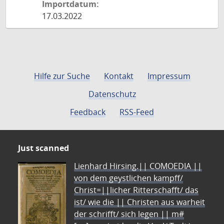
Importdatum:
17.03.2022
Hilfe zur Suche
Kontakt
Impressum
Datenschutz
Feedback
RSS-Feed
Just scanned
Lienhard Hirsing.|| COMOEDIA ||
von dem geystlichen kampff/
Christ=||licher Ritterschafft/ das
ist/ wie die || Christen aus warheit
der schrifft/ sich legen || m#