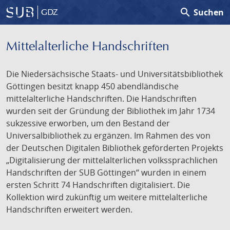
search
Suchen
GDZ
Mittelalterliche Handschriften
Die Niedersächsische Staats- und Universitätsbibliothek
Göttingen besitzt knapp 450 abendländische
mittelalterliche Handschriften. Die Handschriften
wurden seit der Gründung der Bibliothek im Jahr 1734
sukzessive erworben, um den Bestand der
Universalbibliothek zu ergänzen. Im Rahmen des von
der Deutschen Digitalen Bibliothek geförderten Projekts
„Digitalisierung der mittelalterlichen volkssprachlichen
Handschriften der SUB Göttingen“ wurden in einem
ersten Schritt 74 Handschriften digitalisiert. Die
Kollektion wird zukünftig um weitere mittelalterliche
Handschriften erweitert werden.