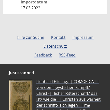
Importdatum:
17.03.2022
Hilfe zur Suche
Kontakt
Impressum
Datenschutz
Feedback
RSS-Feed
Just scanned
Lienhard Hirsing.|| COMOEDIA ||
von dem geystlichen kampff/
Christ=||licher Ritterschafft/ das
ist/ wie die || Christen aus warheit
der schrifft/ sich legen || m#