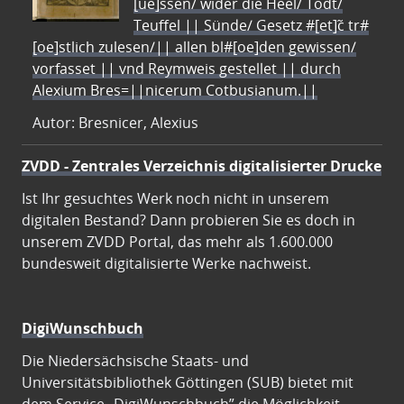
[ue]ssen/ wider die Heel/ Todt/
Teuffel || Sünde/ Gesetz #[et]c̃ tr#
[oe]stlich zulesen/|| allen bl#[oe]den gewissen/
vorfasset || vnd Reymweis gestellet || durch
Alexium Bres=||nicerum Cotbusianum.||
Autor: Bresnicer, Alexius
ZVDD - Zentrales Verzeichnis digitalisierter Drucke
Ist Ihr gesuchtes Werk noch nicht in unserem
digitalen Bestand? Dann probieren Sie es doch in
unserem ZVDD Portal, das mehr als 1.600.000
bundesweit digitalisierte Werke nachweist.
DigiWunschbuch
Die Niedersächsische Staats- und
Universitätsbibliothek Göttingen (SUB) bietet mit