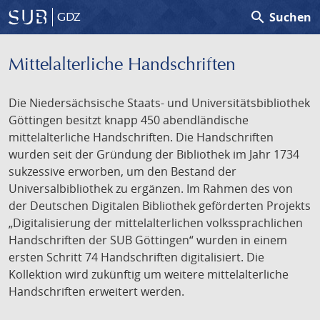
search
Suchen
GDZ
Mittelalterliche Handschriften
Die Niedersächsische Staats- und Universitätsbibliothek
Göttingen besitzt knapp 450 abendländische
mittelalterliche Handschriften. Die Handschriften
wurden seit der Gründung der Bibliothek im Jahr 1734
sukzessive erworben, um den Bestand der
Universalbibliothek zu ergänzen. Im Rahmen des von
der Deutschen Digitalen Bibliothek geförderten Projekts
„Digitalisierung der mittelalterlichen volkssprachlichen
Handschriften der SUB Göttingen“ wurden in einem
ersten Schritt 74 Handschriften digitalisiert. Die
Kollektion wird zukünftig um weitere mittelalterliche
Handschriften erweitert werden.