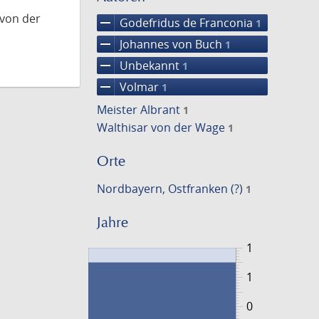
 von der
remove
Godefridus de Franconia
1
remove
Johannes von Buch
1
remove
Unbekannt
1
remove
Volmar
1
Meister Albrant
1
Walthisar von der Wage
1
Orte
Nordbayern, Ostfranken (?)
1
Jahre
1
1
0