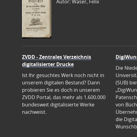
Autor: Waser, Felix
ZVDD - Zentrales Verzeichnis
DigiWun
digitalisierter Drucke
Die Nied
Ist Ihr gesuchtes Werk noch nicht in
Universit
unserem digitalen Bestand? Dann
(SUB) bie
probieren Sie es doch in unserem
„DigiWun
ZVDD Portal, das mehr als 1.600.000
Patenscha
bundesweit digitalisierte Werke
von Büch
nachweist.
Übernehm
die Digit
Wunschb