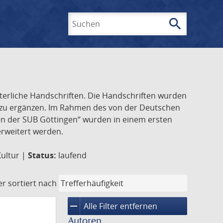
search
Suchen
lterliche Handschriften. Die Handschriften wurden
k zu ergänzen. Im Rahmen des von der Deutschen
ften der SUB Göttingen“ wurden in einem ersten
 erweitert werden.
Kultur |
Status:
laufend
er
sortiert nach
remove
Alle Filter entfernen
Autoren