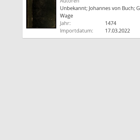
Autoren
Unbekannt; Johannes von Buch; Go
Wage
Jahr:
1474
Importdatum:
17.03.2022