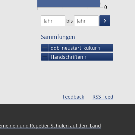
0
1474
1475
keyboard_arrow_right
bis
Suche
einschränke
Sammlungen
remove
ddb_neustart_kultur
1
remove
Handschriften
1
Feedback
RSS-Feed
emeinen und Repetier-Schulen auf dem Land