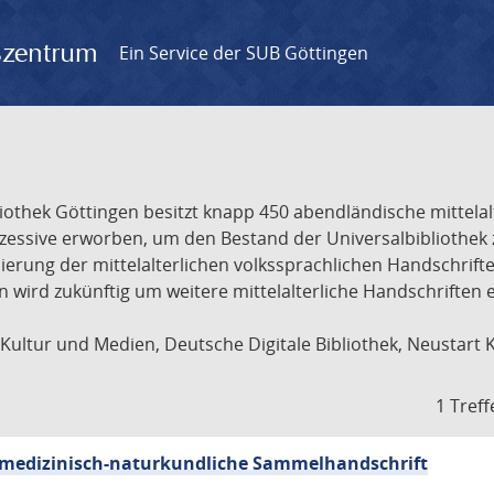
gszentrum
Ein Service der SUB Göttingen
liothek Göttingen besitzt knapp 450 abendländische mittela
ukzessive erworben, um den Bestand der Universalbibliothe
lisierung der mittelalterlichen volkssprachlichen Handschri
ion wird zukünftig um weitere mittelalterliche Handschriften
ultur und Medien, Deutsche Digitale Bibliothek, Neustart 
1 Treff
sch-medizinisch-naturkundliche Sammelhandschrift