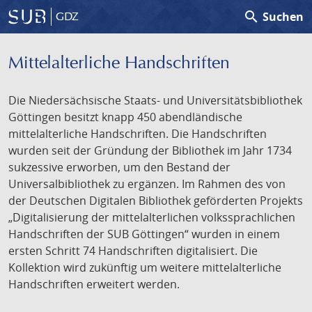
search
Suchen
GDZ
Mittelalterliche Handschriften
Die Niedersächsische Staats- und Universitätsbibliothek
Göttingen besitzt knapp 450 abendländische
mittelalterliche Handschriften. Die Handschriften
wurden seit der Gründung der Bibliothek im Jahr 1734
sukzessive erworben, um den Bestand der
Universalbibliothek zu ergänzen. Im Rahmen des von
der Deutschen Digitalen Bibliothek geförderten Projekts
„Digitalisierung der mittelalterlichen volkssprachlichen
Handschriften der SUB Göttingen“ wurden in einem
ersten Schritt 74 Handschriften digitalisiert. Die
Kollektion wird zukünftig um weitere mittelalterliche
Handschriften erweitert werden.