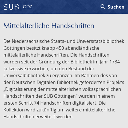
search
Suchen
GDZ
Mittelalterliche Handschriften
Die Niedersächsische Staats- und Universitätsbibliothek
Göttingen besitzt knapp 450 abendländische
mittelalterliche Handschriften. Die Handschriften
wurden seit der Gründung der Bibliothek im Jahr 1734
sukzessive erworben, um den Bestand der
Universalbibliothek zu ergänzen. Im Rahmen des von
der Deutschen Digitalen Bibliothek geförderten Projekts
„Digitalisierung der mittelalterlichen volkssprachlichen
Handschriften der SUB Göttingen“ wurden in einem
ersten Schritt 74 Handschriften digitalisiert. Die
Kollektion wird zukünftig um weitere mittelalterliche
Handschriften erweitert werden.