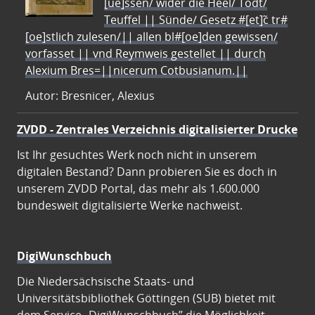
[ue]ssen/ wider die Heel/ Todt/
Teuffel || Sünde/ Gesetz #[et]c̃ tr#
[oe]stlich zulesen/|| allen bl#[oe]den gewissen/
vorfasset || vnd Reymweis gestellet || durch
Alexium Bres=||nicerum Cotbusianum.||
Autor: Bresnicer, Alexius
ZVDD - Zentrales Verzeichnis digitalisierter Drucke
Ist Ihr gesuchtes Werk noch nicht in unserem
digitalen Bestand? Dann probieren Sie es doch in
unserem ZVDD Portal, das mehr als 1.600.000
bundesweit digitalisierte Werke nachweist.
DigiWunschbuch
Die Niedersächsische Staats- und
Universitätsbibliothek Göttingen (SUB) bietet mit