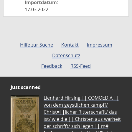
Importdatum:
17.03.2022
Hilfe zur Suche
Kontakt
Impressum
Datenschutz
Feedback
RSS-Feed
Just scanned
Lienhard Hirsing.|| COMOEDIA ||
von dem geystlichen kampff/
Christ=||licher Ritterschafft/ das
ist/ wie die || Christen aus warheit
der schrifft/ sich legen || m#