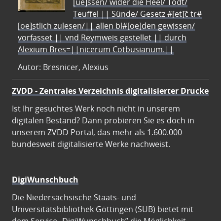
[ue]ssen/ wider die Heel/ Todt/
Teuffel || Sünde/ Gesetz #[et]c̃ tr#
[oe]stlich zulesen/|| allen bl#[oe]den gewissen/
vorfasset || vnd Reymweis gestellet || durch
Alexium Bres=||nicerum Cotbusianum.||
Autor: Bresnicer, Alexius
ZVDD - Zentrales Verzeichnis digitalisierter Drucke
Ist Ihr gesuchtes Werk noch nicht in unserem
digitalen Bestand? Dann probieren Sie es doch in
unserem ZVDD Portal, das mehr als 1.600.000
bundesweit digitalisierte Werke nachweist.
DigiWunschbuch
Die Niedersächsische Staats- und
Universitätsbibliothek Göttingen (SUB) bietet mit