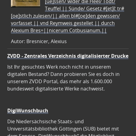
[ue]ssen/ wider die Heel/ Todt/
Teuffel || Sünde/ Gesetz #[et]c̃ tr#
[oe]stlich zulesen/|| allen bl#[oe]den gewissen/
vorfasset || vnd Reymweis gestellet || durch
Alexium Bres=||nicerum Cotbusianum.||
Autor: Bresnicer, Alexius
ZVDD - Zentrales Verzeichnis digitalisierter Drucke
Ist Ihr gesuchtes Werk noch nicht in unserem
digitalen Bestand? Dann probieren Sie es doch in
unserem ZVDD Portal, das mehr als 1.600.000
bundesweit digitalisierte Werke nachweist.
DigiWunschbuch
Die Niedersächsische Staats- und
Universitätsbibliothek Göttingen (SUB) bietet mit