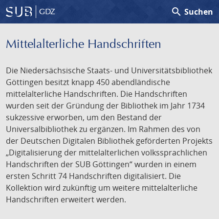
search
Suchen
GDZ
Mittelalterliche Handschriften
Die Niedersächsische Staats- und Universitätsbibliothek
Göttingen besitzt knapp 450 abendländische
mittelalterliche Handschriften. Die Handschriften
wurden seit der Gründung der Bibliothek im Jahr 1734
sukzessive erworben, um den Bestand der
Universalbibliothek zu ergänzen. Im Rahmen des von
der Deutschen Digitalen Bibliothek geförderten Projekts
„Digitalisierung der mittelalterlichen volkssprachlichen
Handschriften der SUB Göttingen“ wurden in einem
ersten Schritt 74 Handschriften digitalisiert. Die
Kollektion wird zukünftig um weitere mittelalterliche
Handschriften erweitert werden.