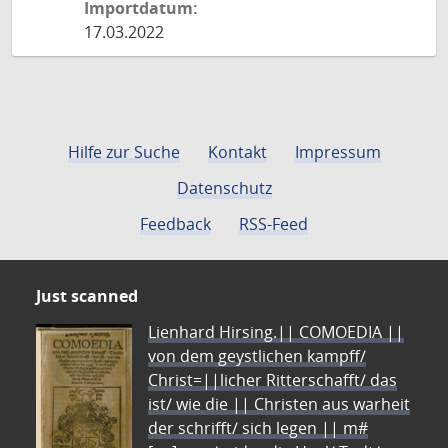
Importdatum:
17.03.2022
Hilfe zur Suche
Kontakt
Impressum
Datenschutz
Feedback
RSS-Feed
Just scanned
Lienhard Hirsing.|| COMOEDIA ||
von dem geystlichen kampff/
Christ=||licher Ritterschafft/ das
ist/ wie die || Christen aus warheit
der schrifft/ sich legen || m#