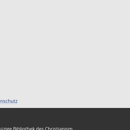
nschutz
üzige Bibliothek des Christianism