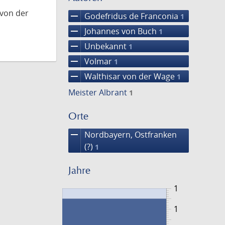
 von der
remove
Godefridus de Franconia
1
remove
Johannes von Buch
1
remove
Unbekannt
1
remove
Volmar
1
remove
Walthisar von der Wage
1
Meister Albrant
1
Orte
remove
Nordbayern, Ostfranken
(?)
1
Jahre
1
1