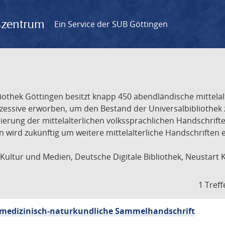
gszentrum
Ein Service der SUB Göttingen
liothek Göttingen besitzt knapp 450 abendländische mittela
ukzessive erworben, um den Bestand der Universalbibliothe
lisierung der mittelalterlichen volkssprachlichen Handschri
ion wird zukünftig um weitere mittelalterliche Handschriften
ultur und Medien, Deutsche Digitale Bibliothek, Neustart 
1 Treff
sch-medizinisch-naturkundliche Sammelhandschrift