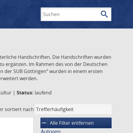
search
Suchen
lterliche Handschriften. Die Handschriften wurden
k zu ergänzen. Im Rahmen des von der Deutschen
ften der SUB Göttingen“ wurden in einem ersten
 erweitert werden.
Kultur |
Status:
laufend
er
sortiert nach
remove
Alle Filter entfernen
Autoren