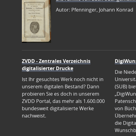
Autor: Pfenninger, Johann Konrad
ZVDD - Zentrales Verzeichnis
DigiWun
digitalisierter Drucke
Die Nied
Ist Ihr gesuchtes Werk noch nicht in
Universit
unserem digitalen Bestand? Dann
(SUB) bie
probieren Sie es doch in unserem
„DigiWun
ZVDD Portal, das mehr als 1.600.000
Patenscha
bundesweit digitalisierte Werke
von Büch
nachweist.
Übernehm
die Digit
Wunschb