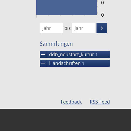
0
0
1474
1475
keyboard_arrow_right
bis
Suche
einschränke
Sammlungen
remove
ddb_neustart_kultur
1
remove
Handschriften
1
Feedback
RSS-Feed