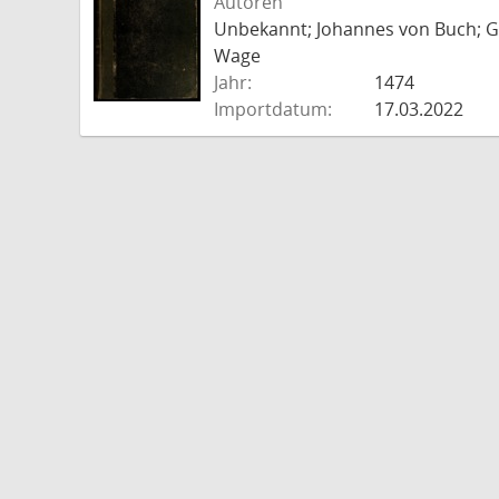
Autoren
Unbekannt; Johannes von Buch; Go
Wage
Jahr:
1474
Importdatum:
17.03.2022