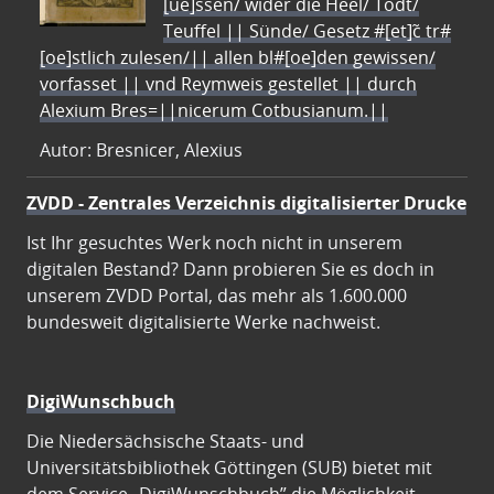
[ue]ssen/ wider die Heel/ Todt/
Teuffel || Sünde/ Gesetz #[et]c̃ tr#
[oe]stlich zulesen/|| allen bl#[oe]den gewissen/
vorfasset || vnd Reymweis gestellet || durch
Alexium Bres=||nicerum Cotbusianum.||
Autor: Bresnicer, Alexius
ZVDD - Zentrales Verzeichnis digitalisierter Drucke
Ist Ihr gesuchtes Werk noch nicht in unserem
digitalen Bestand? Dann probieren Sie es doch in
unserem ZVDD Portal, das mehr als 1.600.000
bundesweit digitalisierte Werke nachweist.
DigiWunschbuch
Die Niedersächsische Staats- und
Universitätsbibliothek Göttingen (SUB) bietet mit