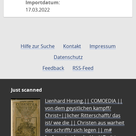
Importdatum:
17.03.2022
Hilfe zur Suche
Kontakt
Impressum
Datenschutz
Feedback
RSS-Feed
Just scanned
Lienhard Hirsing.|| COMOEDIA ||
von dem geystlichen kampff/
Christ=||licher Ritterschafft/ das
ist/ wie die || Christen aus warheit
der schrifft/ sich legen || m#