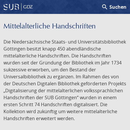
search
Suchen
GDZ
Mittelalterliche Handschriften
Die Niedersächsische Staats- und Universitätsbibliothek
Göttingen besitzt knapp 450 abendländische
mittelalterliche Handschriften. Die Handschriften
wurden seit der Gründung der Bibliothek im Jahr 1734
sukzessive erworben, um den Bestand der
Universalbibliothek zu ergänzen. Im Rahmen des von
der Deutschen Digitalen Bibliothek geförderten Projekts
„Digitalisierung der mittelalterlichen volkssprachlichen
Handschriften der SUB Göttingen“ wurden in einem
ersten Schritt 74 Handschriften digitalisiert. Die
Kollektion wird zukünftig um weitere mittelalterliche
Handschriften erweitert werden.