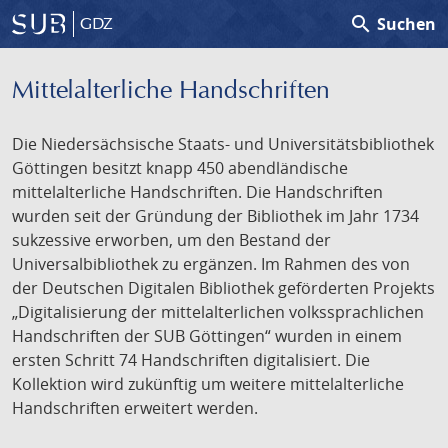
search
Suchen
GDZ
Mittelalterliche Handschriften
Die Niedersächsische Staats- und Universitätsbibliothek
Göttingen besitzt knapp 450 abendländische
mittelalterliche Handschriften. Die Handschriften
wurden seit der Gründung der Bibliothek im Jahr 1734
sukzessive erworben, um den Bestand der
Universalbibliothek zu ergänzen. Im Rahmen des von
der Deutschen Digitalen Bibliothek geförderten Projekts
„Digitalisierung der mittelalterlichen volkssprachlichen
Handschriften der SUB Göttingen“ wurden in einem
ersten Schritt 74 Handschriften digitalisiert. Die
Kollektion wird zukünftig um weitere mittelalterliche
Handschriften erweitert werden.