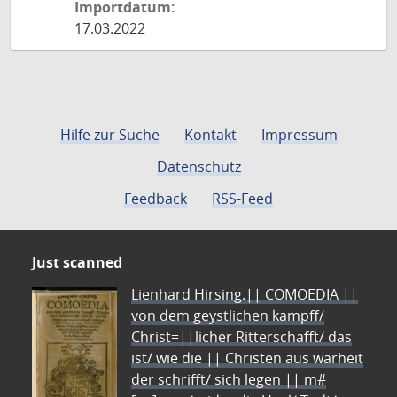
Importdatum:
17.03.2022
Hilfe zur Suche
Kontakt
Impressum
Datenschutz
Feedback
RSS-Feed
Just scanned
Lienhard Hirsing.|| COMOEDIA ||
von dem geystlichen kampff/
Christ=||licher Ritterschafft/ das
ist/ wie die || Christen aus warheit
der schrifft/ sich legen || m#