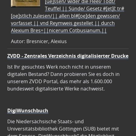
[ue]ssen/ wider die Heel/ Todt/
Teuffel || Sünde/ Gesetz #[et]c̃ tr#
[oe]stlich zulesen/|| allen bl#[oe]den gewissen/
vorfasset || vnd Reymweis gestellet || durch
Alexium Bres=||nicerum Cotbusianum.||
Autor: Bresnicer, Alexius
ZVDD - Zentrales Verzeichnis digitalisierter Drucke
Ist Ihr gesuchtes Werk noch nicht in unserem
digitalen Bestand? Dann probieren Sie es doch in
unserem ZVDD Portal, das mehr als 1.600.000
bundesweit digitalisierte Werke nachweist.
DigiWunschbuch
Die Niedersächsische Staats- und
Universitätsbibliothek Göttingen (SUB) bietet mit