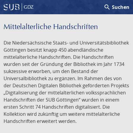
search
Suchen
GDZ
Mittelalterliche Handschriften
Die Niedersächsische Staats- und Universitätsbibliothek
Göttingen besitzt knapp 450 abendländische
mittelalterliche Handschriften. Die Handschriften
wurden seit der Gründung der Bibliothek im Jahr 1734
sukzessive erworben, um den Bestand der
Universalbibliothek zu ergänzen. Im Rahmen des von
der Deutschen Digitalen Bibliothek geförderten Projekts
„Digitalisierung der mittelalterlichen volkssprachlichen
Handschriften der SUB Göttingen“ wurden in einem
ersten Schritt 74 Handschriften digitalisiert. Die
Kollektion wird zukünftig um weitere mittelalterliche
Handschriften erweitert werden.