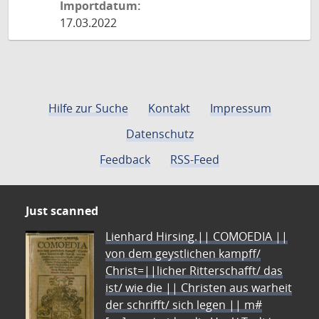
Importdatum:
17.03.2022
Hilfe zur Suche
Kontakt
Impressum
Datenschutz
Feedback
RSS-Feed
Just scanned
Lienhard Hirsing.|| COMOEDIA ||
von dem geystlichen kampff/
Christ=||licher Ritterschafft/ das
ist/ wie die || Christen aus warheit
der schrifft/ sich legen || m#