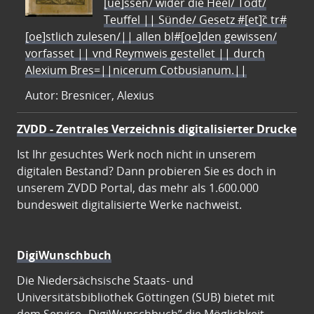
[ue]ssen/ wider die Heel/ Todt/
Teuffel || Sünde/ Gesetz #[et]c̃ tr#
[oe]stlich zulesen/|| allen bl#[oe]den gewissen/
vorfasset || vnd Reymweis gestellet || durch
Alexium Bres=||nicerum Cotbusianum.||
Autor: Bresnicer, Alexius
ZVDD - Zentrales Verzeichnis digitalisierter Drucke
Ist Ihr gesuchtes Werk noch nicht in unserem
digitalen Bestand? Dann probieren Sie es doch in
unserem ZVDD Portal, das mehr als 1.600.000
bundesweit digitalisierte Werke nachweist.
DigiWunschbuch
Die Niedersächsische Staats- und
Universitätsbibliothek Göttingen (SUB) bietet mit