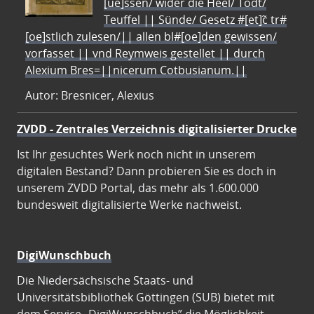
[ue]ssen/ wider die Heel/ Todt/
Teuffel || Sünde/ Gesetz #[et]c̃ tr#
[oe]stlich zulesen/|| allen bl#[oe]den gewissen/
vorfasset || vnd Reymweis gestellet || durch
Alexium Bres=||nicerum Cotbusianum.||
Autor: Bresnicer, Alexius
ZVDD - Zentrales Verzeichnis digitalisierter Drucke
Ist Ihr gesuchtes Werk noch nicht in unserem
digitalen Bestand? Dann probieren Sie es doch in
unserem ZVDD Portal, das mehr als 1.600.000
bundesweit digitalisierte Werke nachweist.
DigiWunschbuch
Die Niedersächsische Staats- und
Universitätsbibliothek Göttingen (SUB) bietet mit