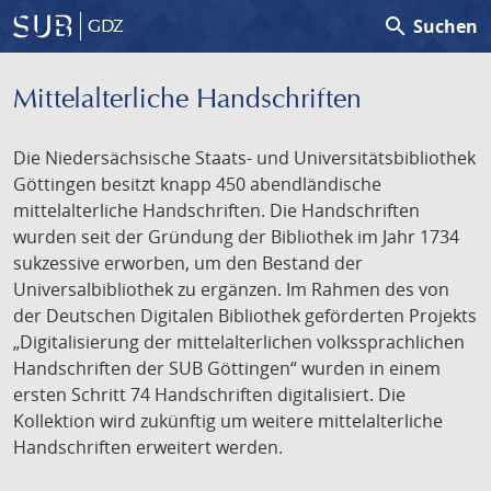
search
Suchen
GDZ
Mittelalterliche Handschriften
Die Niedersächsische Staats- und Universitätsbibliothek
Göttingen besitzt knapp 450 abendländische
mittelalterliche Handschriften. Die Handschriften
wurden seit der Gründung der Bibliothek im Jahr 1734
sukzessive erworben, um den Bestand der
Universalbibliothek zu ergänzen. Im Rahmen des von
der Deutschen Digitalen Bibliothek geförderten Projekts
„Digitalisierung der mittelalterlichen volkssprachlichen
Handschriften der SUB Göttingen“ wurden in einem
ersten Schritt 74 Handschriften digitalisiert. Die
Kollektion wird zukünftig um weitere mittelalterliche
Handschriften erweitert werden.