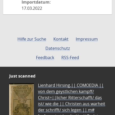
Importdatum:
17.03.2022
Hilfe zur Suche
Kontakt
Impressum
Datenschutz
Feedback
RSS-Feed
Just scanned
Lienhard Hirsing.|| COMOEDIA ||
von dem geystlichen kampff/
Christ=||licher Ritterschafft/ das
ist/ wie die || Christen aus warheit
der schrifft/ sich legen || m#