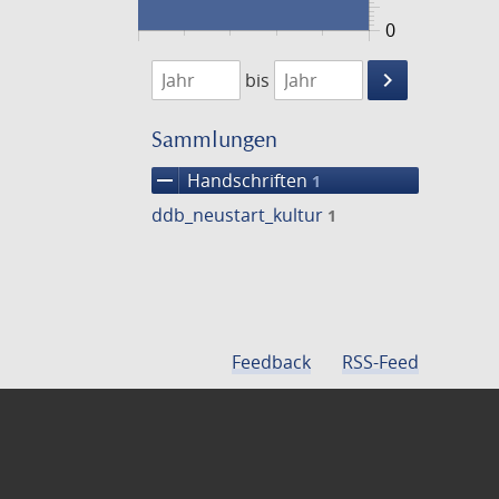
0
1474
1475
keyboard_arrow_right
bis
Suche
einschränke
Sammlungen
remove
Handschriften
1
ddb_neustart_kultur
1
Feedback
RSS-Feed