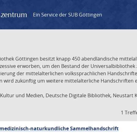
gszentrum
Ein Service der SUB Göttingen
liothek Göttingen besitzt knapp 450 abendländische mittela
ukzessive erworben, um den Bestand der Universalbibliothe
lisierung der mittelalterlichen volkssprachlichen Handschri
ion wird zukünftig um weitere mittelalterliche Handschriften
ultur und Medien, Deutsche Digitale Bibliothek, Neustart 
1 Treff
sch-medizinisch-naturkundliche Sammelhandschrift