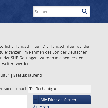
search
Suchen
lterliche Handschriften. Die Handschriften wurden
k zu ergänzen. Im Rahmen des von der Deutschen
ften der SUB Göttingen“ wurden in einem ersten
 erweitert werden.
Kultur |
Status:
laufend
er
sortiert nach
remove
Alle Filter entfernen
Autoren