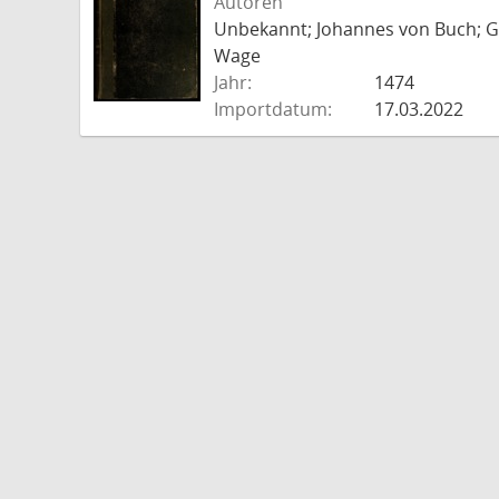
Autoren
Unbekannt; Johannes von Buch; Go
Wage
Jahr:
1474
Importdatum:
17.03.2022