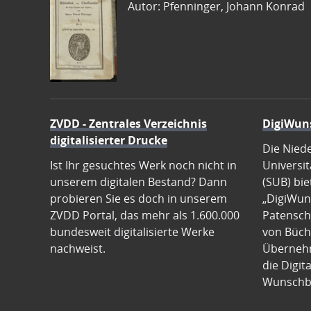
Autor: Pfenninger, Johann Konrad
ZVDD - Zentrales Verzeichnis
DigiWun
digitalisierter Drucke
Die Nied
Ist Ihr gesuchtes Werk noch nicht in
Universit
unserem digitalen Bestand? Dann
(SUB) bie
probieren Sie es doch in unserem
„DigiWun
ZVDD Portal, das mehr als 1.600.000
Patenscha
bundesweit digitalisierte Werke
von Büch
nachweist.
Übernehm
die Digit
Wunschb