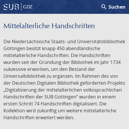
search
Suchen
GDZ
Mittelalterliche Handschriften
Die Niedersächsische Staats- und Universitätsbibliothek
Göttingen besitzt knapp 450 abendländische
mittelalterliche Handschriften. Die Handschriften
wurden seit der Gründung der Bibliothek im Jahr 1734
sukzessive erworben, um den Bestand der
Universalbibliothek zu ergänzen. Im Rahmen des von
der Deutschen Digitalen Bibliothek geförderten Projekts
„Digitalisierung der mittelalterlichen volkssprachlichen
Handschriften der SUB Göttingen“ wurden in einem
ersten Schritt 74 Handschriften digitalisiert. Die
Kollektion wird zukünftig um weitere mittelalterliche
Handschriften erweitert werden.