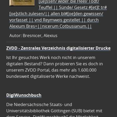
[ue]ssen/ wider die Heel/ Todt/
Teuffel || Sünde/ Gesetz #[et]c̃ tr#
[oe]stlich zulesen/|| allen bl#[oe]den gewissen/
vorfasset || vnd Reymweis gestellet || durch
Alexium Bres=||nicerum Cotbusianum.||
Autor: Bresnicer, Alexius
ZVDD - Zentrales Verzeichnis digitalisierter Drucke
Ist Ihr gesuchtes Werk noch nicht in unserem
digitalen Bestand? Dann probieren Sie es doch in
unserem ZVDD Portal, das mehr als 1.600.000
bundesweit digitalisierte Werke nachweist.
DigiWunschbuch
Die Niedersächsische Staats- und
Universitätsbibliothek Göttingen (SUB) bietet mit