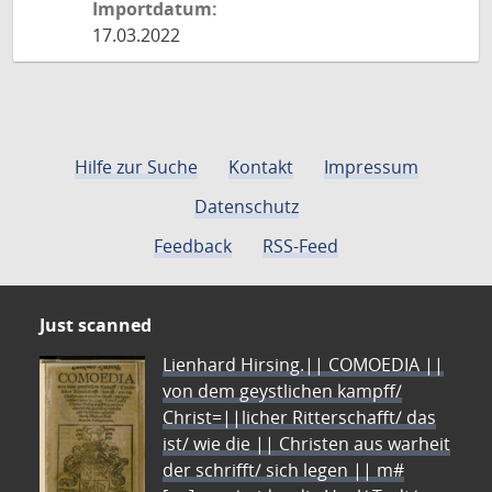
Importdatum:
17.03.2022
Hilfe zur Suche
Kontakt
Impressum
Datenschutz
Feedback
RSS-Feed
Just scanned
Lienhard Hirsing.|| COMOEDIA ||
von dem geystlichen kampff/
Christ=||licher Ritterschafft/ das
ist/ wie die || Christen aus warheit
der schrifft/ sich legen || m#