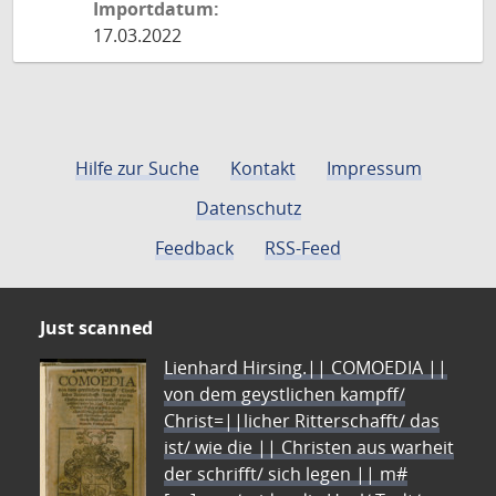
Importdatum:
17.03.2022
Hilfe zur Suche
Kontakt
Impressum
Datenschutz
Feedback
RSS-Feed
Just scanned
Lienhard Hirsing.|| COMOEDIA ||
von dem geystlichen kampff/
Christ=||licher Ritterschafft/ das
ist/ wie die || Christen aus warheit
der schrifft/ sich legen || m#