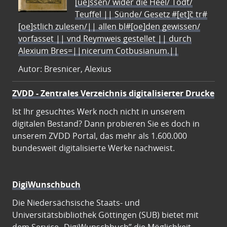
[ue]ssen/ wider die Heel/ Todt/
Teuffel || Sünde/ Gesetz #[et]c̃ tr#
[oe]stlich zulesen/|| allen bl#[oe]den gewissen/
vorfasset || vnd Reymweis gestellet || durch
Alexium Bres=||nicerum Cotbusianum.||
Autor: Bresnicer, Alexius
ZVDD - Zentrales Verzeichnis digitalisierter Drucke
Ist Ihr gesuchtes Werk noch nicht in unserem
digitalen Bestand? Dann probieren Sie es doch in
unserem ZVDD Portal, das mehr als 1.600.000
bundesweit digitalisierte Werke nachweist.
DigiWunschbuch
Die Niedersächsische Staats- und
Universitätsbibliothek Göttingen (SUB) bietet mit