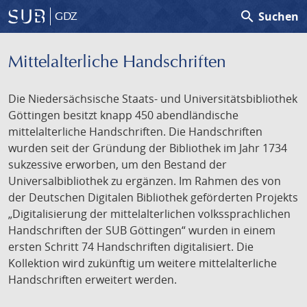
search
Suchen
GDZ
Mittelalterliche Handschriften
Die Niedersächsische Staats- und Universitätsbibliothek
Göttingen besitzt knapp 450 abendländische
mittelalterliche Handschriften. Die Handschriften
wurden seit der Gründung der Bibliothek im Jahr 1734
sukzessive erworben, um den Bestand der
Universalbibliothek zu ergänzen. Im Rahmen des von
der Deutschen Digitalen Bibliothek geförderten Projekts
„Digitalisierung der mittelalterlichen volkssprachlichen
Handschriften der SUB Göttingen“ wurden in einem
ersten Schritt 74 Handschriften digitalisiert. Die
Kollektion wird zukünftig um weitere mittelalterliche
Handschriften erweitert werden.