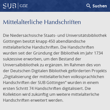
search
Suchen
GDZ
Mittelalterliche Handschriften
Die Niedersächsische Staats- und Universitätsbibliothek
Göttingen besitzt knapp 450 abendländische
mittelalterliche Handschriften. Die Handschriften
wurden seit der Gründung der Bibliothek im Jahr 1734
sukzessive erworben, um den Bestand der
Universalbibliothek zu ergänzen. Im Rahmen des von
der Deutschen Digitalen Bibliothek geförderten Projekts
„Digitalisierung der mittelalterlichen volkssprachlichen
Handschriften der SUB Göttingen“ wurden in einem
ersten Schritt 74 Handschriften digitalisiert. Die
Kollektion wird zukünftig um weitere mittelalterliche
Handschriften erweitert werden.