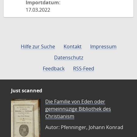
Importdatum:
17.03.2022
Hilfe zur Suche
Kontakt
Impressum
Datenschutz
Feedback
RSS-Feed
Just scanned
Die Familie von Eden oder
gemeinnüzige Bibliothek des
Christianism
Autor: Pfenninger, Johann Konrad