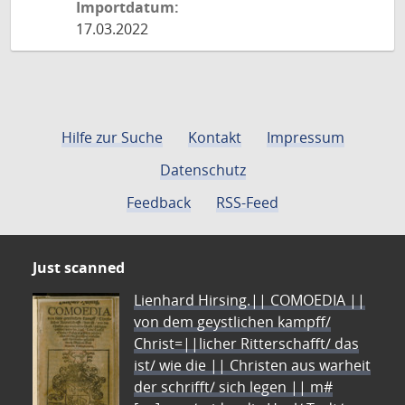
Importdatum:
17.03.2022
Hilfe zur Suche
Kontakt
Impressum
Datenschutz
Feedback
RSS-Feed
Just scanned
Lienhard Hirsing.|| COMOEDIA ||
von dem geystlichen kampff/
Christ=||licher Ritterschafft/ das
ist/ wie die || Christen aus warheit
der schrifft/ sich legen || m#