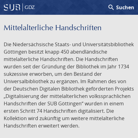
search
Suchen
GDZ
Mittelalterliche Handschriften
Die Niedersächsische Staats- und Universitätsbibliothek
Göttingen besitzt knapp 450 abendländische
mittelalterliche Handschriften. Die Handschriften
wurden seit der Gründung der Bibliothek im Jahr 1734
sukzessive erworben, um den Bestand der
Universalbibliothek zu ergänzen. Im Rahmen des von
der Deutschen Digitalen Bibliothek geförderten Projekts
„Digitalisierung der mittelalterlichen volkssprachlichen
Handschriften der SUB Göttingen“ wurden in einem
ersten Schritt 74 Handschriften digitalisiert. Die
Kollektion wird zukünftig um weitere mittelalterliche
Handschriften erweitert werden.