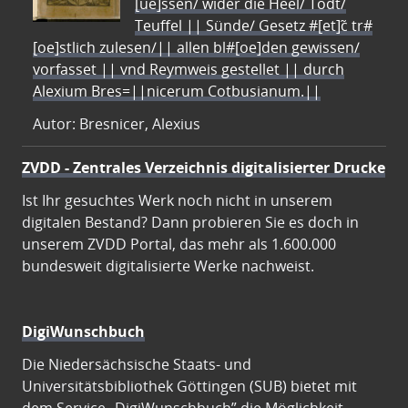
[ue]ssen/ wider die Heel/ Todt/
Teuffel || Sünde/ Gesetz #[et]c̃ tr#
[oe]stlich zulesen/|| allen bl#[oe]den gewissen/
vorfasset || vnd Reymweis gestellet || durch
Alexium Bres=||nicerum Cotbusianum.||
Autor: Bresnicer, Alexius
ZVDD - Zentrales Verzeichnis digitalisierter Drucke
Ist Ihr gesuchtes Werk noch nicht in unserem
digitalen Bestand? Dann probieren Sie es doch in
unserem ZVDD Portal, das mehr als 1.600.000
bundesweit digitalisierte Werke nachweist.
DigiWunschbuch
Die Niedersächsische Staats- und
Universitätsbibliothek Göttingen (SUB) bietet mit