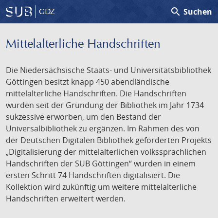
search
Suchen
GDZ
Mittelalterliche Handschriften
Die Niedersächsische Staats- und Universitätsbibliothek
Göttingen besitzt knapp 450 abendländische
mittelalterliche Handschriften. Die Handschriften
wurden seit der Gründung der Bibliothek im Jahr 1734
sukzessive erworben, um den Bestand der
Universalbibliothek zu ergänzen. Im Rahmen des von
der Deutschen Digitalen Bibliothek geförderten Projekts
„Digitalisierung der mittelalterlichen volkssprachlichen
Handschriften der SUB Göttingen“ wurden in einem
ersten Schritt 74 Handschriften digitalisiert. Die
Kollektion wird zukünftig um weitere mittelalterliche
Handschriften erweitert werden.