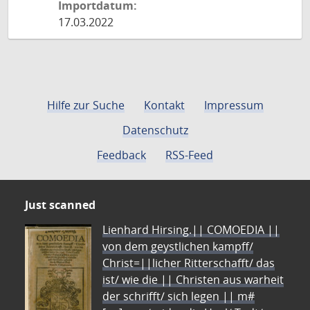
Importdatum:
17.03.2022
Hilfe zur Suche
Kontakt
Impressum
Datenschutz
Feedback
RSS-Feed
Just scanned
Lienhard Hirsing.|| COMOEDIA ||
von dem geystlichen kampff/
Christ=||licher Ritterschafft/ das
ist/ wie die || Christen aus warheit
der schrifft/ sich legen || m#