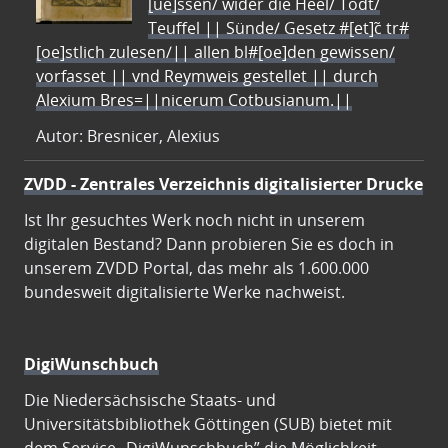
[ue]ssen/ wider die Heel/ Todt/
Teuffel || Sünde/ Gesetz #[et]c̃ tr#
[oe]stlich zulesen/|| allen bl#[oe]den gewissen/
vorfasset || vnd Reymweis gestellet || durch
Alexium Bres=||nicerum Cotbusianum.||
Autor: Bresnicer, Alexius
ZVDD - Zentrales Verzeichnis digitalisierter Drucke
Ist Ihr gesuchtes Werk noch nicht in unserem
digitalen Bestand? Dann probieren Sie es doch in
unserem ZVDD Portal, das mehr als 1.600.000
bundesweit digitalisierte Werke nachweist.
DigiWunschbuch
Die Niedersächsische Staats- und
Universitätsbibliothek Göttingen (SUB) bietet mit