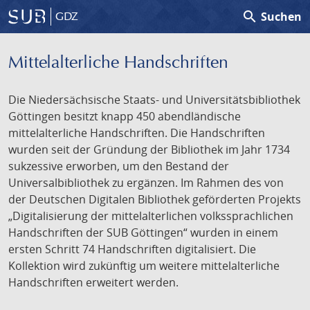
search
Suchen
GDZ
Mittelalterliche Handschriften
Die Niedersächsische Staats- und Universitätsbibliothek
Göttingen besitzt knapp 450 abendländische
mittelalterliche Handschriften. Die Handschriften
wurden seit der Gründung der Bibliothek im Jahr 1734
sukzessive erworben, um den Bestand der
Universalbibliothek zu ergänzen. Im Rahmen des von
der Deutschen Digitalen Bibliothek geförderten Projekts
„Digitalisierung der mittelalterlichen volkssprachlichen
Handschriften der SUB Göttingen“ wurden in einem
ersten Schritt 74 Handschriften digitalisiert. Die
Kollektion wird zukünftig um weitere mittelalterliche
Handschriften erweitert werden.