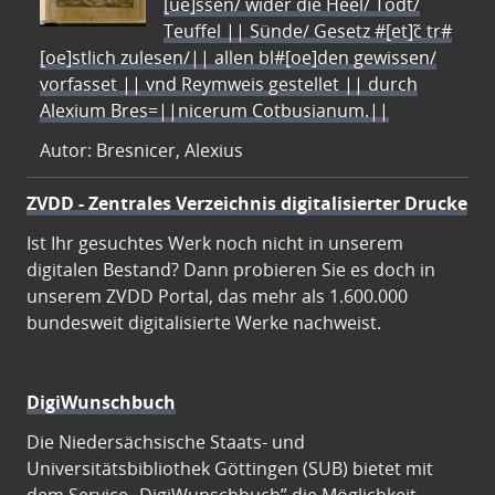
[ue]ssen/ wider die Heel/ Todt/
Teuffel || Sünde/ Gesetz #[et]c̃ tr#
[oe]stlich zulesen/|| allen bl#[oe]den gewissen/
vorfasset || vnd Reymweis gestellet || durch
Alexium Bres=||nicerum Cotbusianum.||
Autor: Bresnicer, Alexius
ZVDD - Zentrales Verzeichnis digitalisierter Drucke
Ist Ihr gesuchtes Werk noch nicht in unserem
digitalen Bestand? Dann probieren Sie es doch in
unserem ZVDD Portal, das mehr als 1.600.000
bundesweit digitalisierte Werke nachweist.
DigiWunschbuch
Die Niedersächsische Staats- und
Universitätsbibliothek Göttingen (SUB) bietet mit