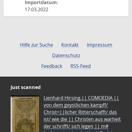
Importdatum:
17.03.2022
Hilfe zur Suche
Kontakt
Impressum
Datenschutz
Feedback
RSS-Feed
Just scanned
Lienhard Hirsing.|| COMOEDIA ||
von dem geystlichen kampff/
Christ=||licher Ritterschafft/ das
ist/ wie die || Christen aus warheit
der schrifft/ sich legen || m#