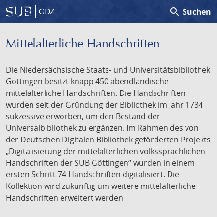
search
Suchen
GDZ
Mittelalterliche Handschriften
Die Niedersächsische Staats- und Universitätsbibliothek
Göttingen besitzt knapp 450 abendländische
mittelalterliche Handschriften. Die Handschriften
wurden seit der Gründung der Bibliothek im Jahr 1734
sukzessive erworben, um den Bestand der
Universalbibliothek zu ergänzen. Im Rahmen des von
der Deutschen Digitalen Bibliothek geförderten Projekts
„Digitalisierung der mittelalterlichen volkssprachlichen
Handschriften der SUB Göttingen“ wurden in einem
ersten Schritt 74 Handschriften digitalisiert. Die
Kollektion wird zukünftig um weitere mittelalterliche
Handschriften erweitert werden.