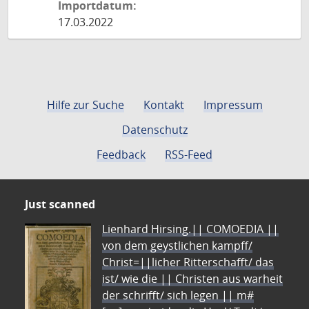
Importdatum:
17.03.2022
Hilfe zur Suche
Kontakt
Impressum
Datenschutz
Feedback
RSS-Feed
Just scanned
Lienhard Hirsing.|| COMOEDIA ||
von dem geystlichen kampff/
Christ=||licher Ritterschafft/ das
ist/ wie die || Christen aus warheit
der schrifft/ sich legen || m#