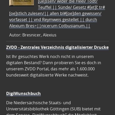
[ue]ssen/ wider die Heel/ Todt/
Teuffel || Sünde/ Gesetz #[et]c̃ tr#
[oe]stlich zulesen/|| allen bl#[oe]den gewissen/
vorfasset || vnd Reymweis gestellet || durch
Alexium Bres=||nicerum Cotbusianum.||
Autor: Bresnicer, Alexius
ZVDD - Zentrales Verzeichnis digitalisierter Drucke
Ist Ihr gesuchtes Werk noch nicht in unserem
digitalen Bestand? Dann probieren Sie es doch in
unserem ZVDD Portal, das mehr als 1.600.000
bundesweit digitalisierte Werke nachweist.
DigiWunschbuch
Die Niedersächsische Staats- und
Universitätsbibliothek Göttingen (SUB) bietet mit