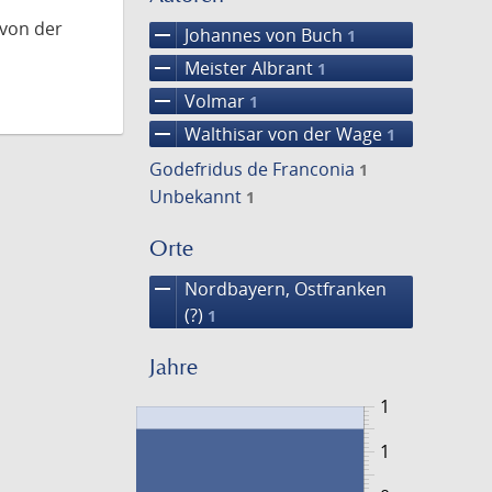
 von der
remove
Johannes von Buch
1
remove
Meister Albrant
1
remove
Volmar
1
remove
Walthisar von der Wage
1
Godefridus de Franconia
1
Unbekannt
1
Orte
remove
Nordbayern, Ostfranken
(?)
1
Jahre
1
1