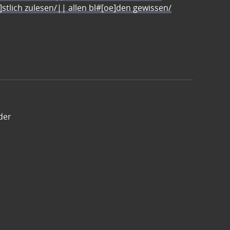
e]stlich zulesen/|| allen bl#[oe]den gewissen/
der