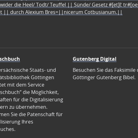
 wider die Heel/ Todt/ Teuffel || Sünde/ Gesetz #[et]c̃ tr#[o
let || durch Alexium Bres=||nicerum Cotbusianum.||
schbuch
Gutenberg Digital
ersächsische Staats- und
Besuchen Sie das Faksimile 
ätsbibliothek Göttingen
Göttinger Gutenberg Bibel.
tet mit dem Service
schbuch” die Möglichkeit,
ften für die Digitalisierung
ern zu übernehmen.
en Sie die Patenschaft für
alisierung Ihres
uches.