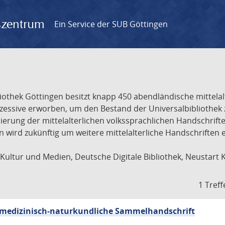
gszentrum
Ein Service der SUB Göttingen
liothek Göttingen besitzt knapp 450 abendländische mittela
ukzessive erworben, um den Bestand der Universalbibliothe
lisierung der mittelalterlichen volkssprachlichen Handschri
ion wird zukünftig um weitere mittelalterliche Handschriften
ultur und Medien, Deutsche Digitale Bibliothek, Neustart 
1 Treff
sch-medizinisch-naturkundliche Sammelhandschrift