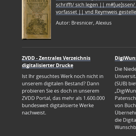
schrifft/ sich legen || m#[ue]ssen/
vorfasset || vnd Reymweis gestel
Autor: Bresnicer, Alexius
ZVDD - Zentrales Verzeichnis
DigiWun
digitalisierter Drucke
Die Nied
Ist Ihr gesuchtes Werk noch nicht in
Universit
unserem digitalen Bestand? Dann
(SUB) bie
probieren Sie es doch in unserem
„DigiWun
ZVDD Portal, das mehr als 1.600.000
Patenscha
bundesweit digitalisierte Werke
von Büch
nachweist.
Übernehm
die Digit
Wunschb