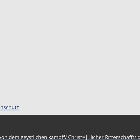
nschutz
n dem geystlichen kampff/ Christ=||licher Ritterschafft/ da