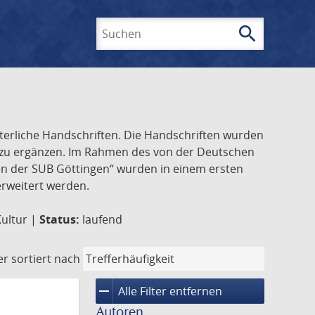
search
Suchen
lterliche Handschriften. Die Handschriften wurden
k zu ergänzen. Im Rahmen des von der Deutschen
ften der SUB Göttingen“ wurden in einem ersten
 erweitert werden.
Kultur |
Status:
laufend
er
sortiert nach
remove
Alle Filter entfernen
Autoren