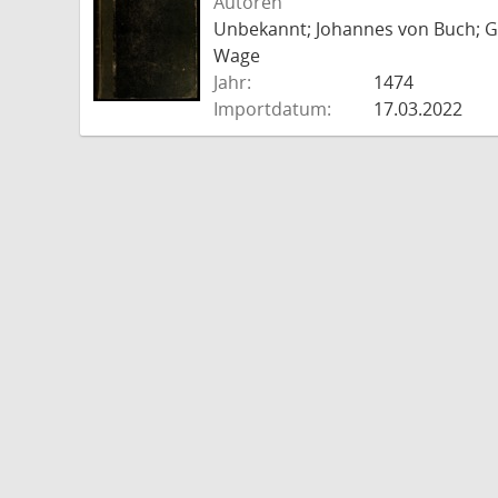
Autoren
Unbekannt; Johannes von Buch; Go
Wage
Jahr:
1474
Importdatum:
17.03.2022