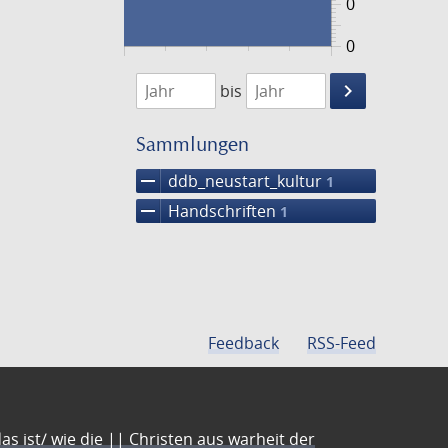
0
0
1474
1475
keyboard_arrow_right
bis
Suche
einschränke
Sammlungen
remove
ddb_neustart_kultur
1
remove
Handschriften
1
Feedback
RSS-Feed
s ist/ wie die || Christen aus warheit der