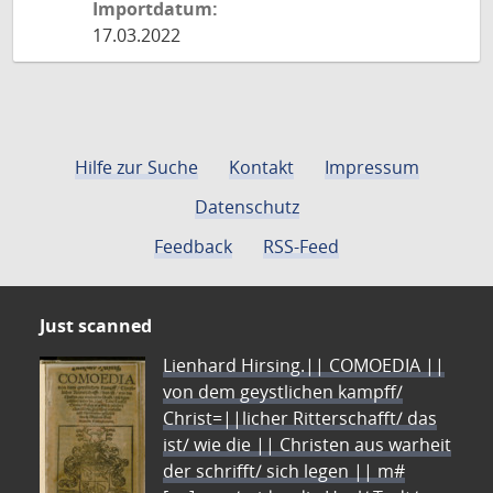
Importdatum:
17.03.2022
Hilfe zur Suche
Kontakt
Impressum
Datenschutz
Feedback
RSS-Feed
Just scanned
Lienhard Hirsing.|| COMOEDIA ||
von dem geystlichen kampff/
Christ=||licher Ritterschafft/ das
ist/ wie die || Christen aus warheit
der schrifft/ sich legen || m#