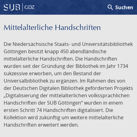
search
Suchen
GDZ
Mittelalterliche Handschriften
Die Niedersächsische Staats- und Universitätsbibliothek
Göttingen besitzt knapp 450 abendländische
mittelalterliche Handschriften. Die Handschriften
wurden seit der Gründung der Bibliothek im Jahr 1734
sukzessive erworben, um den Bestand der
Universalbibliothek zu ergänzen. Im Rahmen des von
der Deutschen Digitalen Bibliothek geförderten Projekts
„Digitalisierung der mittelalterlichen volkssprachlichen
Handschriften der SUB Göttingen“ wurden in einem
ersten Schritt 74 Handschriften digitalisiert. Die
Kollektion wird zukünftig um weitere mittelalterliche
Handschriften erweitert werden.