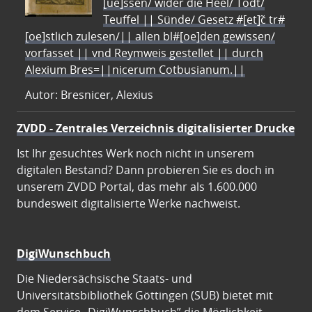
[ue]ssen/ wider die Heel/ Todt/
Teuffel || Sünde/ Gesetz #[et]c̃ tr#
[oe]stlich zulesen/|| allen bl#[oe]den gewissen/
vorfasset || vnd Reymweis gestellet || durch
Alexium Bres=||nicerum Cotbusianum.||
Autor: Bresnicer, Alexius
ZVDD - Zentrales Verzeichnis digitalisierter Drucke
Ist Ihr gesuchtes Werk noch nicht in unserem
digitalen Bestand? Dann probieren Sie es doch in
unserem ZVDD Portal, das mehr als 1.600.000
bundesweit digitalisierte Werke nachweist.
DigiWunschbuch
Die Niedersächsische Staats- und
Universitätsbibliothek Göttingen (SUB) bietet mit