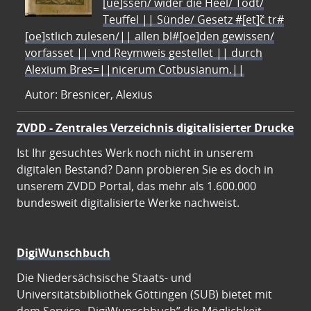
[ue]ssen/ wider die Heel/ Todt/
Teuffel || Sünde/ Gesetz #[et]c̃ tr#
[oe]stlich zulesen/|| allen bl#[oe]den gewissen/
vorfasset || vnd Reymweis gestellet || durch
Alexium Bres=||nicerum Cotbusianum.||
Autor: Bresnicer, Alexius
ZVDD - Zentrales Verzeichnis digitalisierter Drucke
Ist Ihr gesuchtes Werk noch nicht in unserem
digitalen Bestand? Dann probieren Sie es doch in
unserem ZVDD Portal, das mehr als 1.600.000
bundesweit digitalisierte Werke nachweist.
DigiWunschbuch
Die Niedersächsische Staats- und
Universitätsbibliothek Göttingen (SUB) bietet mit