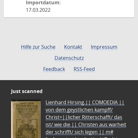
Importdatum:
17.03.2022
Hilfe zur Suche
Kontakt
Impressum
Datenschutz
Feedback
RSS-Feed
Just scanned
Lienhard Hirsing.|| COMOEDIA ||
von dem geystlichen kampff/
Christ=||licher Ritterschafft/ das
ist/ wie die || Christen aus warheit
der schrifft/ sich legen || m#