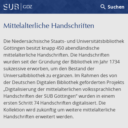
search
Suchen
GDZ
Mittelalterliche Handschriften
Die Niedersächsische Staats- und Universitätsbibliothek
Göttingen besitzt knapp 450 abendländische
mittelalterliche Handschriften. Die Handschriften
wurden seit der Gründung der Bibliothek im Jahr 1734
sukzessive erworben, um den Bestand der
Universalbibliothek zu ergänzen. Im Rahmen des von
der Deutschen Digitalen Bibliothek geförderten Projekts
„Digitalisierung der mittelalterlichen volkssprachlichen
Handschriften der SUB Göttingen“ wurden in einem
ersten Schritt 74 Handschriften digitalisiert. Die
Kollektion wird zukünftig um weitere mittelalterliche
Handschriften erweitert werden.