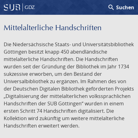
search
Suchen
GDZ
Mittelalterliche Handschriften
Die Niedersächsische Staats- und Universitätsbibliothek
Göttingen besitzt knapp 450 abendländische
mittelalterliche Handschriften. Die Handschriften
wurden seit der Gründung der Bibliothek im Jahr 1734
sukzessive erworben, um den Bestand der
Universalbibliothek zu ergänzen. Im Rahmen des von
der Deutschen Digitalen Bibliothek geförderten Projekts
„Digitalisierung der mittelalterlichen volkssprachlichen
Handschriften der SUB Göttingen“ wurden in einem
ersten Schritt 74 Handschriften digitalisiert. Die
Kollektion wird zukünftig um weitere mittelalterliche
Handschriften erweitert werden.