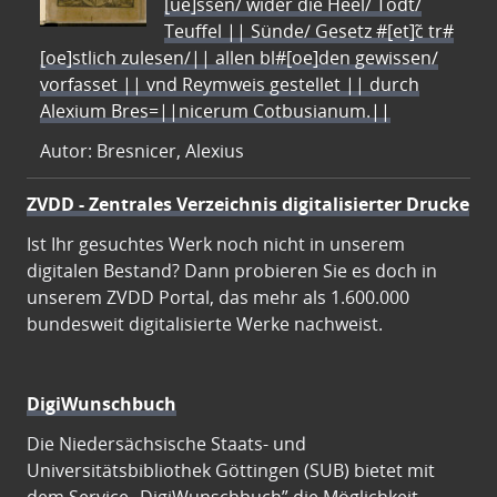
[ue]ssen/ wider die Heel/ Todt/
Teuffel || Sünde/ Gesetz #[et]c̃ tr#
[oe]stlich zulesen/|| allen bl#[oe]den gewissen/
vorfasset || vnd Reymweis gestellet || durch
Alexium Bres=||nicerum Cotbusianum.||
Autor: Bresnicer, Alexius
ZVDD - Zentrales Verzeichnis digitalisierter Drucke
Ist Ihr gesuchtes Werk noch nicht in unserem
digitalen Bestand? Dann probieren Sie es doch in
unserem ZVDD Portal, das mehr als 1.600.000
bundesweit digitalisierte Werke nachweist.
DigiWunschbuch
Die Niedersächsische Staats- und
Universitätsbibliothek Göttingen (SUB) bietet mit