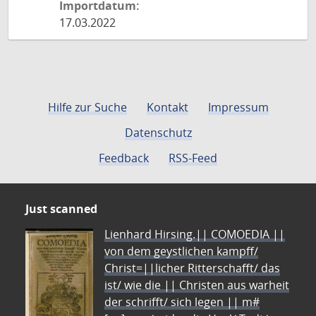
Importdatum:
17.03.2022
Hilfe zur Suche
Kontakt
Impressum
Datenschutz
Feedback
RSS-Feed
Just scanned
Lienhard Hirsing.|| COMOEDIA ||
von dem geystlichen kampff/
Christ=||licher Ritterschafft/ das
ist/ wie die || Christen aus warheit
der schrifft/ sich legen || m#