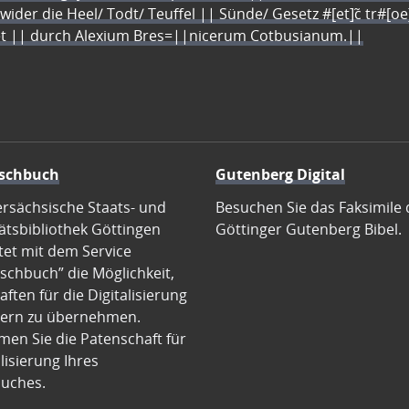
 wider die Heel/ Todt/ Teuffel || Sünde/ Gesetz #[et]c̃ tr#[o
let || durch Alexium Bres=||nicerum Cotbusianum.||
schbuch
Gutenberg Digital
ersächsische Staats- und
Besuchen Sie das Faksimile 
ätsbibliothek Göttingen
Göttinger Gutenberg Bibel.
tet mit dem Service
schbuch” die Möglichkeit,
ften für die Digitalisierung
ern zu übernehmen.
en Sie die Patenschaft für
alisierung Ihres
uches.