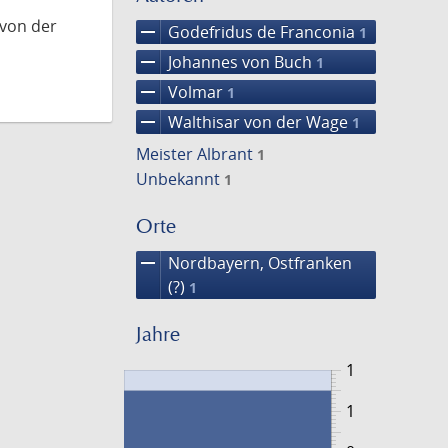
 von der
remove
Godefridus de Franconia
1
remove
Johannes von Buch
1
remove
Volmar
1
remove
Walthisar von der Wage
1
Meister Albrant
1
Unbekannt
1
Orte
remove
Nordbayern, Ostfranken
(?)
1
Jahre
1
1