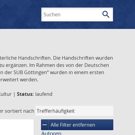
search
Suchen
lterliche Handschriften. Die Handschriften wurden
k zu ergänzen. Im Rahmen des von der Deutschen
ften der SUB Göttingen“ wurden in einem ersten
 erweitert werden.
Kultur |
Status:
laufend
er
sortiert nach
remove
Alle Filter entfernen
Autoren