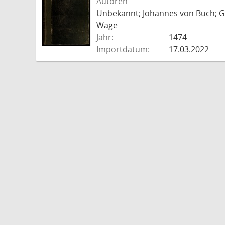
Autoren
Unbekannt; Johannes von Buch; Go
Wage
Jahr:
1474
Importdatum:
17.03.2022