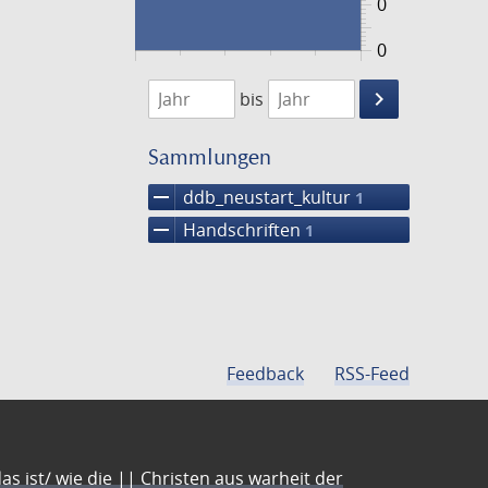
0
0
1474
1475
keyboard_arrow_right
bis
Suche
einschränke
Sammlungen
remove
ddb_neustart_kultur
1
remove
Handschriften
1
Feedback
RSS-Feed
s ist/ wie die || Christen aus warheit der