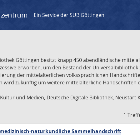
gszentrum
Ein Service der SUB Göttingen
liothek Göttingen besitzt knapp 450 abendländische mittela
ukzessive erworben, um den Bestand der Universalbibliothe
lisierung der mittelalterlichen volkssprachlichen Handschri
ion wird zukünftig um weitere mittelalterliche Handschriften
ultur und Medien, Deutsche Digitale Bibliothek, Neustart 
1 Treff
sch-medizinisch-naturkundliche Sammelhandschrift