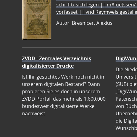
schrifft/ sich legen || m#[ue]ssen/
vorfasset || vnd Reymweis gestel
Autor: Bresnicer, Alexius
ZVDD - Zentrales Verzeichnis
DigiWun
digitalisierter Drucke
Die Nied
Ist Ihr gesuchtes Werk noch nicht in
Universit
unserem digitalen Bestand? Dann
(SUB) bie
probieren Sie es doch in unserem
„DigiWun
ZVDD Portal, das mehr als 1.600.000
Patenscha
bundesweit digitalisierte Werke
von Büch
nachweist.
Übernehm
die Digit
Wunschb