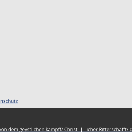
nschutz
n dem geystlichen kampff/ Christ=||licher Ritterschafft/ da