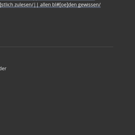
e]stlich zulesen/|| allen bl#[oe]den gewissen/
der