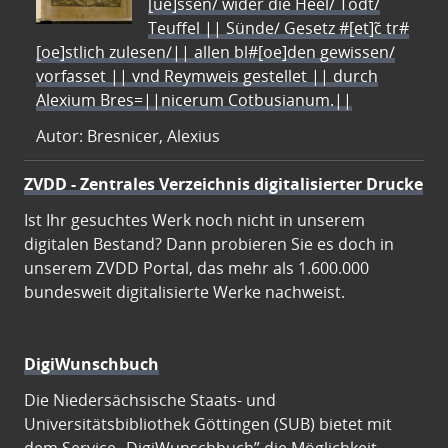
[ue]ssen/ wider die Heel/ Todt/
Teuffel || Sünde/ Gesetz #[et]c̃ tr#
[oe]stlich zulesen/|| allen bl#[oe]den gewissen/
vorfasset || vnd Reymweis gestellet || durch
Alexium Bres=||nicerum Cotbusianum.||
Autor: Bresnicer, Alexius
ZVDD - Zentrales Verzeichnis digitalisierter Drucke
Ist Ihr gesuchtes Werk noch nicht in unserem
digitalen Bestand? Dann probieren Sie es doch in
unserem ZVDD Portal, das mehr als 1.600.000
bundesweit digitalisierte Werke nachweist.
DigiWunschbuch
Die Niedersächsische Staats- und
Universitätsbibliothek Göttingen (SUB) bietet mit