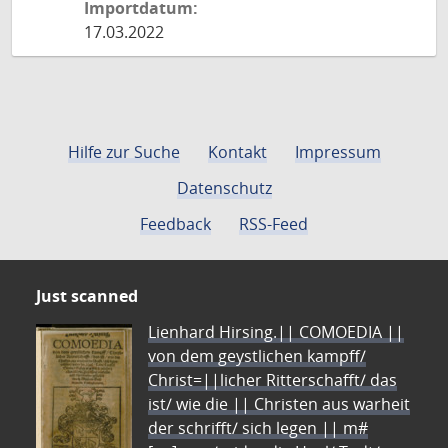
Importdatum:
17.03.2022
Hilfe zur Suche
Kontakt
Impressum
Datenschutz
Feedback
RSS-Feed
Just scanned
Lienhard Hirsing.|| COMOEDIA ||
von dem geystlichen kampff/
Christ=||licher Ritterschafft/ das
ist/ wie die || Christen aus warheit
der schrifft/ sich legen || m#