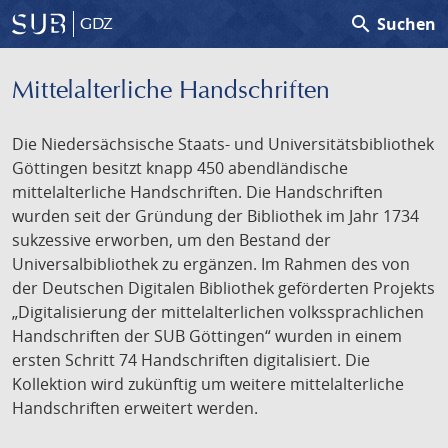
search
Suchen
GDZ
Mittelalterliche Handschriften
Die Niedersächsische Staats- und Universitätsbibliothek
Göttingen besitzt knapp 450 abendländische
mittelalterliche Handschriften. Die Handschriften
wurden seit der Gründung der Bibliothek im Jahr 1734
sukzessive erworben, um den Bestand der
Universalbibliothek zu ergänzen. Im Rahmen des von
der Deutschen Digitalen Bibliothek geförderten Projekts
„Digitalisierung der mittelalterlichen volkssprachlichen
Handschriften der SUB Göttingen“ wurden in einem
ersten Schritt 74 Handschriften digitalisiert. Die
Kollektion wird zukünftig um weitere mittelalterliche
Handschriften erweitert werden.