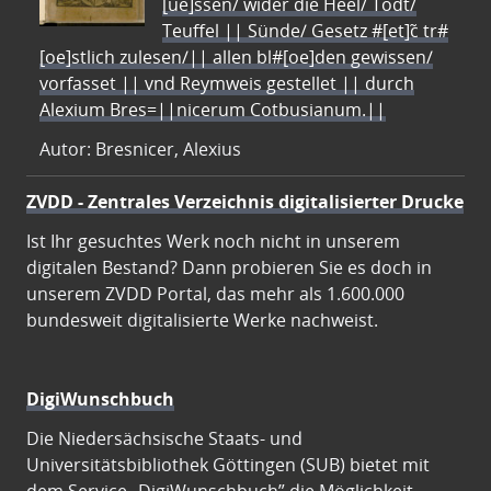
[ue]ssen/ wider die Heel/ Todt/
Teuffel || Sünde/ Gesetz #[et]c̃ tr#
[oe]stlich zulesen/|| allen bl#[oe]den gewissen/
vorfasset || vnd Reymweis gestellet || durch
Alexium Bres=||nicerum Cotbusianum.||
Autor: Bresnicer, Alexius
ZVDD - Zentrales Verzeichnis digitalisierter Drucke
Ist Ihr gesuchtes Werk noch nicht in unserem
digitalen Bestand? Dann probieren Sie es doch in
unserem ZVDD Portal, das mehr als 1.600.000
bundesweit digitalisierte Werke nachweist.
DigiWunschbuch
Die Niedersächsische Staats- und
Universitätsbibliothek Göttingen (SUB) bietet mit