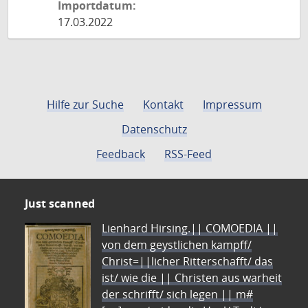
Importdatum:
17.03.2022
Hilfe zur Suche
Kontakt
Impressum
Datenschutz
Feedback
RSS-Feed
Just scanned
Lienhard Hirsing.|| COMOEDIA ||
von dem geystlichen kampff/
Christ=||licher Ritterschafft/ das
ist/ wie die || Christen aus warheit
der schrifft/ sich legen || m#