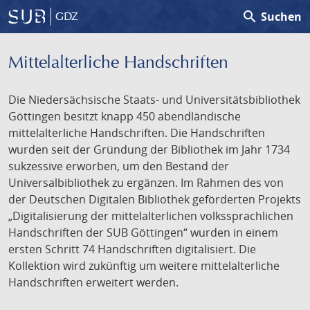
search
Suchen
GDZ
Mittelalterliche Handschriften
Die Niedersächsische Staats- und Universitätsbibliothek
Göttingen besitzt knapp 450 abendländische
mittelalterliche Handschriften. Die Handschriften
wurden seit der Gründung der Bibliothek im Jahr 1734
sukzessive erworben, um den Bestand der
Universalbibliothek zu ergänzen. Im Rahmen des von
der Deutschen Digitalen Bibliothek geförderten Projekts
„Digitalisierung der mittelalterlichen volkssprachlichen
Handschriften der SUB Göttingen“ wurden in einem
ersten Schritt 74 Handschriften digitalisiert. Die
Kollektion wird zukünftig um weitere mittelalterliche
Handschriften erweitert werden.