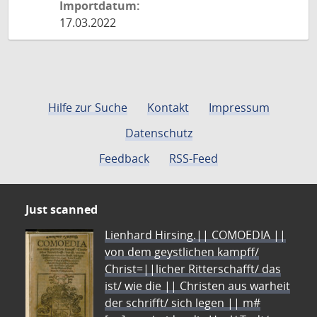
Importdatum:
17.03.2022
Hilfe zur Suche
Kontakt
Impressum
Datenschutz
Feedback
RSS-Feed
Just scanned
Lienhard Hirsing.|| COMOEDIA ||
von dem geystlichen kampff/
Christ=||licher Ritterschafft/ das
ist/ wie die || Christen aus warheit
der schrifft/ sich legen || m#