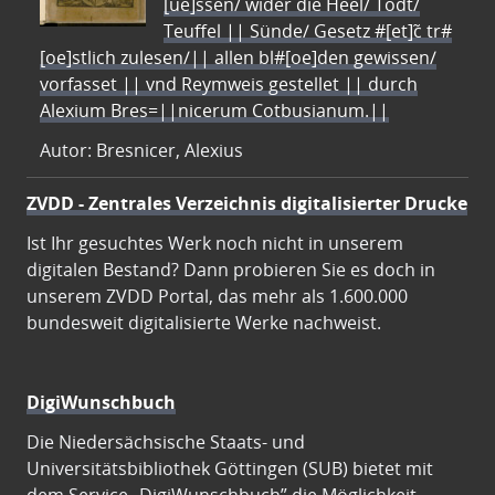
[ue]ssen/ wider die Heel/ Todt/
Teuffel || Sünde/ Gesetz #[et]c̃ tr#
[oe]stlich zulesen/|| allen bl#[oe]den gewissen/
vorfasset || vnd Reymweis gestellet || durch
Alexium Bres=||nicerum Cotbusianum.||
Autor: Bresnicer, Alexius
ZVDD - Zentrales Verzeichnis digitalisierter Drucke
Ist Ihr gesuchtes Werk noch nicht in unserem
digitalen Bestand? Dann probieren Sie es doch in
unserem ZVDD Portal, das mehr als 1.600.000
bundesweit digitalisierte Werke nachweist.
DigiWunschbuch
Die Niedersächsische Staats- und
Universitätsbibliothek Göttingen (SUB) bietet mit