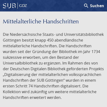
search
Suchen
GDZ
Mittelalterliche Handschriften
Die Niedersächsische Staats- und Universitätsbibliothek
Göttingen besitzt knapp 450 abendländische
mittelalterliche Handschriften. Die Handschriften
wurden seit der Gründung der Bibliothek im Jahr 1734
sukzessive erworben, um den Bestand der
Universalbibliothek zu ergänzen. Im Rahmen des von
der Deutschen Digitalen Bibliothek geförderten Projekts
„Digitalisierung der mittelalterlichen volkssprachlichen
Handschriften der SUB Göttingen“ wurden in einem
ersten Schritt 74 Handschriften digitalisiert. Die
Kollektion wird zukünftig um weitere mittelalterliche
Handschriften erweitert werden.