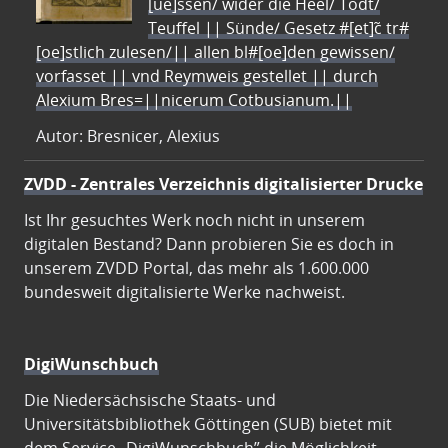
[ue]ssen/ wider die Heel/ Todt/
Teuffel || Sünde/ Gesetz #[et]c̃ tr#
[oe]stlich zulesen/|| allen bl#[oe]den gewissen/
vorfasset || vnd Reymweis gestellet || durch
Alexium Bres=||nicerum Cotbusianum.||
Autor: Bresnicer, Alexius
ZVDD - Zentrales Verzeichnis digitalisierter Drucke
Ist Ihr gesuchtes Werk noch nicht in unserem
digitalen Bestand? Dann probieren Sie es doch in
unserem ZVDD Portal, das mehr als 1.600.000
bundesweit digitalisierte Werke nachweist.
DigiWunschbuch
Die Niedersächsische Staats- und
Universitätsbibliothek Göttingen (SUB) bietet mit