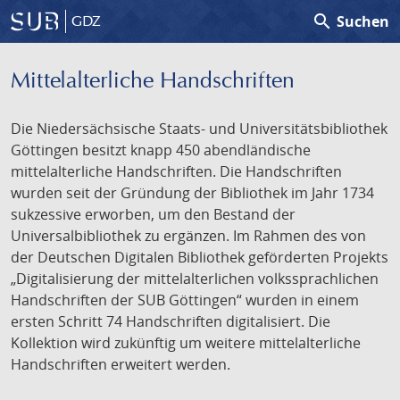
search
Suchen
GDZ
Mittelalterliche Handschriften
Die Niedersächsische Staats- und Universitätsbibliothek
Göttingen besitzt knapp 450 abendländische
mittelalterliche Handschriften. Die Handschriften
wurden seit der Gründung der Bibliothek im Jahr 1734
sukzessive erworben, um den Bestand der
Universalbibliothek zu ergänzen. Im Rahmen des von
der Deutschen Digitalen Bibliothek geförderten Projekts
„Digitalisierung der mittelalterlichen volkssprachlichen
Handschriften der SUB Göttingen“ wurden in einem
ersten Schritt 74 Handschriften digitalisiert. Die
Kollektion wird zukünftig um weitere mittelalterliche
Handschriften erweitert werden.