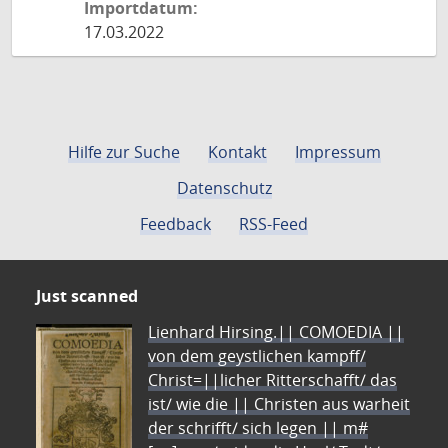
Importdatum:
17.03.2022
Hilfe zur Suche
Kontakt
Impressum
Datenschutz
Feedback
RSS-Feed
Just scanned
Lienhard Hirsing.|| COMOEDIA ||
von dem geystlichen kampff/
Christ=||licher Ritterschafft/ das
ist/ wie die || Christen aus warheit
der schrifft/ sich legen || m#