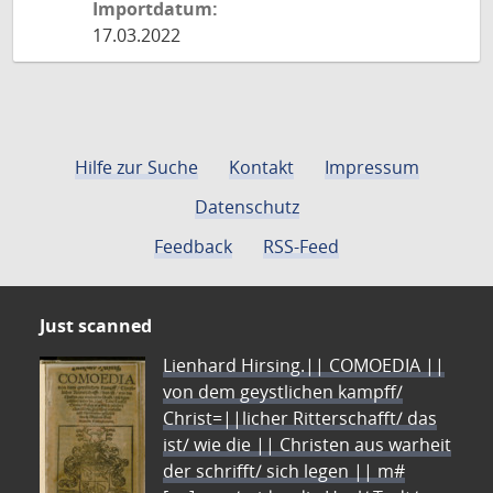
Importdatum:
17.03.2022
Hilfe zur Suche
Kontakt
Impressum
Datenschutz
Feedback
RSS-Feed
Just scanned
Lienhard Hirsing.|| COMOEDIA ||
von dem geystlichen kampff/
Christ=||licher Ritterschafft/ das
ist/ wie die || Christen aus warheit
der schrifft/ sich legen || m#