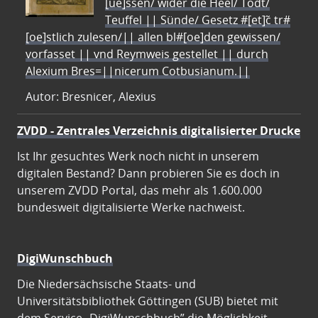
[ue]ssen/ wider die Heel/ Todt/
Teuffel || Sünde/ Gesetz #[et]c̃ tr#
[oe]stlich zulesen/|| allen bl#[oe]den gewissen/
vorfasset || vnd Reymweis gestellet || durch
Alexium Bres=||nicerum Cotbusianum.||
Autor: Bresnicer, Alexius
ZVDD - Zentrales Verzeichnis digitalisierter Drucke
Ist Ihr gesuchtes Werk noch nicht in unserem
digitalen Bestand? Dann probieren Sie es doch in
unserem ZVDD Portal, das mehr als 1.600.000
bundesweit digitalisierte Werke nachweist.
DigiWunschbuch
Die Niedersächsische Staats- und
Universitätsbibliothek Göttingen (SUB) bietet mit