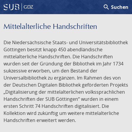
search
Suchen
GDZ
Mittelalterliche Handschriften
Die Niedersächsische Staats- und Universitätsbibliothek
Göttingen besitzt knapp 450 abendländische
mittelalterliche Handschriften. Die Handschriften
wurden seit der Gründung der Bibliothek im Jahr 1734
sukzessive erworben, um den Bestand der
Universalbibliothek zu ergänzen. Im Rahmen des von
der Deutschen Digitalen Bibliothek geförderten Projekts
„Digitalisierung der mittelalterlichen volkssprachlichen
Handschriften der SUB Göttingen“ wurden in einem
ersten Schritt 74 Handschriften digitalisiert. Die
Kollektion wird zukünftig um weitere mittelalterliche
Handschriften erweitert werden.