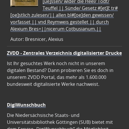
[ue]ssen/ wider die Heel/ Todt/
Teuffel || Sünde/ Gesetz #[et]c̃ tr#
[oe]stlich zulesen/|| allen bl#[oe]den gewissen/
vorfasset || vnd Reymweis gestellet || durch
Alexium Bres=||nicerum Cotbusianum.||
Autor: Bresnicer, Alexius
ZVDD - Zentrales Verzeichnis digitalisierter Drucke
Ist Ihr gesuchtes Werk noch nicht in unserem
digitalen Bestand? Dann probieren Sie es doch in
unserem ZVDD Portal, das mehr als 1.600.000
bundesweit digitalisierte Werke nachweist.
DigiWunschbuch
Die Niedersächsische Staats- und
Universitätsbibliothek Göttingen (SUB) bietet mit