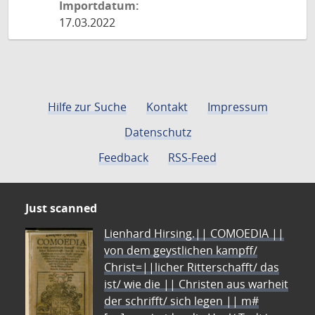
Importdatum:
17.03.2022
Hilfe zur Suche
Kontakt
Impressum
Datenschutz
Feedback
RSS-Feed
Just scanned
Lienhard Hirsing.|| COMOEDIA ||
von dem geystlichen kampff/
Christ=||licher Ritterschafft/ das
ist/ wie die || Christen aus warheit
der schrifft/ sich legen || m#