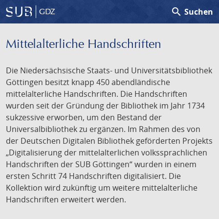
search
Suchen
GDZ
Mittelalterliche Handschriften
Die Niedersächsische Staats- und Universitätsbibliothek
Göttingen besitzt knapp 450 abendländische
mittelalterliche Handschriften. Die Handschriften
wurden seit der Gründung der Bibliothek im Jahr 1734
sukzessive erworben, um den Bestand der
Universalbibliothek zu ergänzen. Im Rahmen des von
der Deutschen Digitalen Bibliothek geförderten Projekts
„Digitalisierung der mittelalterlichen volkssprachlichen
Handschriften der SUB Göttingen“ wurden in einem
ersten Schritt 74 Handschriften digitalisiert. Die
Kollektion wird zukünftig um weitere mittelalterliche
Handschriften erweitert werden.