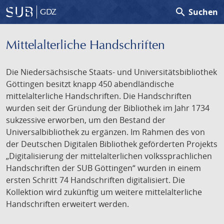
search
Suchen
GDZ
Mittelalterliche Handschriften
Die Niedersächsische Staats- und Universitätsbibliothek
Göttingen besitzt knapp 450 abendländische
mittelalterliche Handschriften. Die Handschriften
wurden seit der Gründung der Bibliothek im Jahr 1734
sukzessive erworben, um den Bestand der
Universalbibliothek zu ergänzen. Im Rahmen des von
der Deutschen Digitalen Bibliothek geförderten Projekts
„Digitalisierung der mittelalterlichen volkssprachlichen
Handschriften der SUB Göttingen“ wurden in einem
ersten Schritt 74 Handschriften digitalisiert. Die
Kollektion wird zukünftig um weitere mittelalterliche
Handschriften erweitert werden.