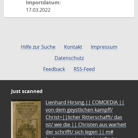
Importdatum:
17.03.2022
Hilfe zur Suche
Kontakt
Impressum
Datenschutz
Feedback
RSS-Feed
Just scanned
Lienhard Hirsing.|| COMOEDIA ||
von dem geystlichen kampff/
Christ=||licher Ritterschafft/ das
ist/ wie die || Christen aus warheit
der schrifft/ sich legen || m#