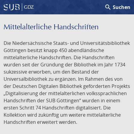
search
Suchen
GDZ
Mittelalterliche Handschriften
Die Niedersächsische Staats- und Universitätsbibliothek
Göttingen besitzt knapp 450 abendländische
mittelalterliche Handschriften. Die Handschriften
wurden seit der Gründung der Bibliothek im Jahr 1734
sukzessive erworben, um den Bestand der
Universalbibliothek zu ergänzen. Im Rahmen des von
der Deutschen Digitalen Bibliothek geförderten Projekts
„Digitalisierung der mittelalterlichen volkssprachlichen
Handschriften der SUB Göttingen“ wurden in einem
ersten Schritt 74 Handschriften digitalisiert. Die
Kollektion wird zukünftig um weitere mittelalterliche
Handschriften erweitert werden.