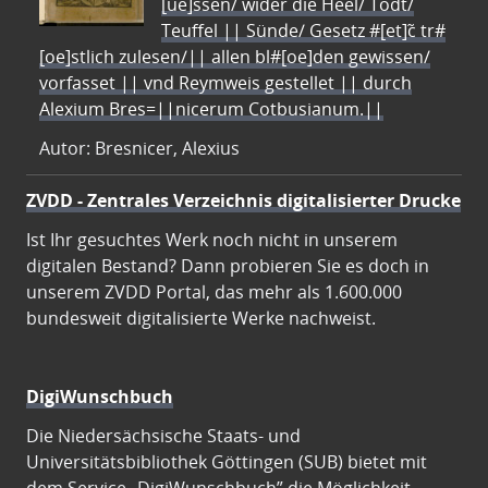
[ue]ssen/ wider die Heel/ Todt/
Teuffel || Sünde/ Gesetz #[et]c̃ tr#
[oe]stlich zulesen/|| allen bl#[oe]den gewissen/
vorfasset || vnd Reymweis gestellet || durch
Alexium Bres=||nicerum Cotbusianum.||
Autor: Bresnicer, Alexius
ZVDD - Zentrales Verzeichnis digitalisierter Drucke
Ist Ihr gesuchtes Werk noch nicht in unserem
digitalen Bestand? Dann probieren Sie es doch in
unserem ZVDD Portal, das mehr als 1.600.000
bundesweit digitalisierte Werke nachweist.
DigiWunschbuch
Die Niedersächsische Staats- und
Universitätsbibliothek Göttingen (SUB) bietet mit