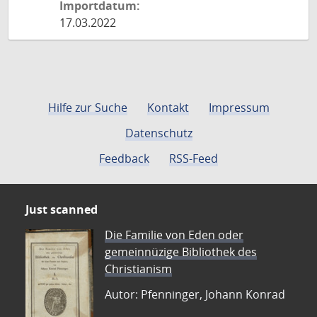
Importdatum:
17.03.2022
Hilfe zur Suche
Kontakt
Impressum
Datenschutz
Feedback
RSS-Feed
Just scanned
Die Familie von Eden oder
gemeinnüzige Bibliothek des
Christianism
Autor: Pfenninger, Johann Konrad