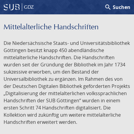
search
Suchen
GDZ
Mittelalterliche Handschriften
Die Niedersächsische Staats- und Universitätsbibliothek
Göttingen besitzt knapp 450 abendländische
mittelalterliche Handschriften. Die Handschriften
wurden seit der Gründung der Bibliothek im Jahr 1734
sukzessive erworben, um den Bestand der
Universalbibliothek zu ergänzen. Im Rahmen des von
der Deutschen Digitalen Bibliothek geförderten Projekts
„Digitalisierung der mittelalterlichen volkssprachlichen
Handschriften der SUB Göttingen“ wurden in einem
ersten Schritt 74 Handschriften digitalisiert. Die
Kollektion wird zukünftig um weitere mittelalterliche
Handschriften erweitert werden.