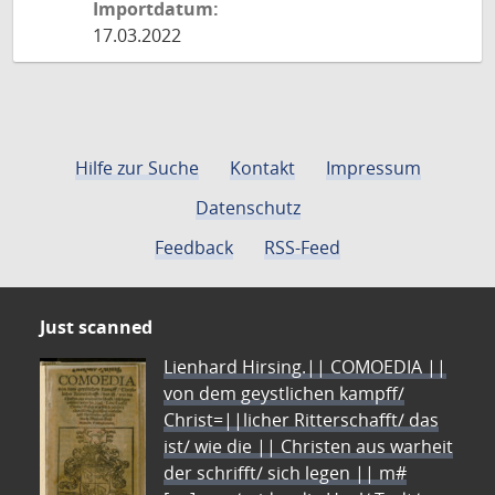
Importdatum:
17.03.2022
Hilfe zur Suche
Kontakt
Impressum
Datenschutz
Feedback
RSS-Feed
Just scanned
Lienhard Hirsing.|| COMOEDIA ||
von dem geystlichen kampff/
Christ=||licher Ritterschafft/ das
ist/ wie die || Christen aus warheit
der schrifft/ sich legen || m#