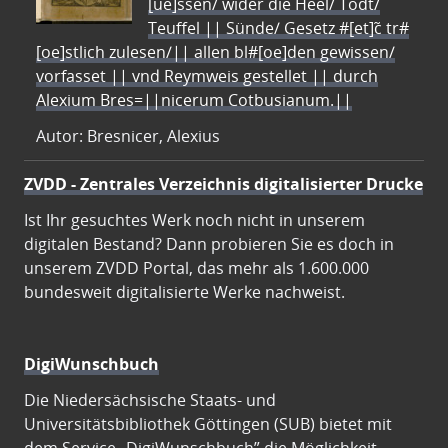
[ue]ssen/ wider die Heel/ Todt/
Teuffel || Sünde/ Gesetz #[et]c̃ tr#
[oe]stlich zulesen/|| allen bl#[oe]den gewissen/
vorfasset || vnd Reymweis gestellet || durch
Alexium Bres=||nicerum Cotbusianum.||
Autor: Bresnicer, Alexius
ZVDD - Zentrales Verzeichnis digitalisierter Drucke
Ist Ihr gesuchtes Werk noch nicht in unserem
digitalen Bestand? Dann probieren Sie es doch in
unserem ZVDD Portal, das mehr als 1.600.000
bundesweit digitalisierte Werke nachweist.
DigiWunschbuch
Die Niedersächsische Staats- und
Universitätsbibliothek Göttingen (SUB) bietet mit