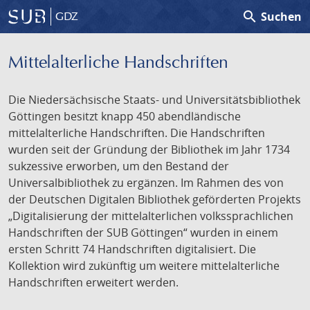
search
Suchen
GDZ
Mittelalterliche Handschriften
Die Niedersächsische Staats- und Universitätsbibliothek
Göttingen besitzt knapp 450 abendländische
mittelalterliche Handschriften. Die Handschriften
wurden seit der Gründung der Bibliothek im Jahr 1734
sukzessive erworben, um den Bestand der
Universalbibliothek zu ergänzen. Im Rahmen des von
der Deutschen Digitalen Bibliothek geförderten Projekts
„Digitalisierung der mittelalterlichen volkssprachlichen
Handschriften der SUB Göttingen“ wurden in einem
ersten Schritt 74 Handschriften digitalisiert. Die
Kollektion wird zukünftig um weitere mittelalterliche
Handschriften erweitert werden.