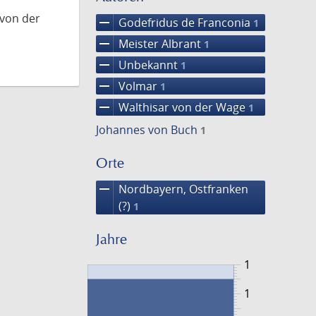
 von der
remove
Godefridus de Franconia
1
remove
Meister Albrant
1
remove
Unbekannt
1
remove
Volmar
1
remove
Walthisar von der Wage
1
Johannes von Buch
1
Orte
remove
Nordbayern, Ostfranken
(?)
1
Jahre
1
1