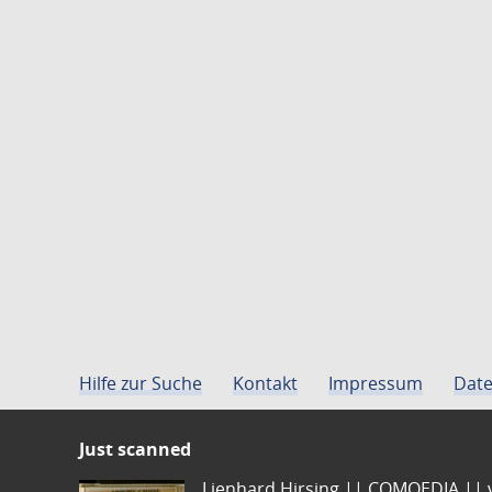
Hilfe zur Suche
Kontakt
Impressum
Date
Just scanned
Lienhard Hirsing.|| COMOEDIA || vo