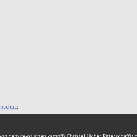
nschutz
n dem geystlichen kampff/ Christ=||licher Ritterschafft/ da