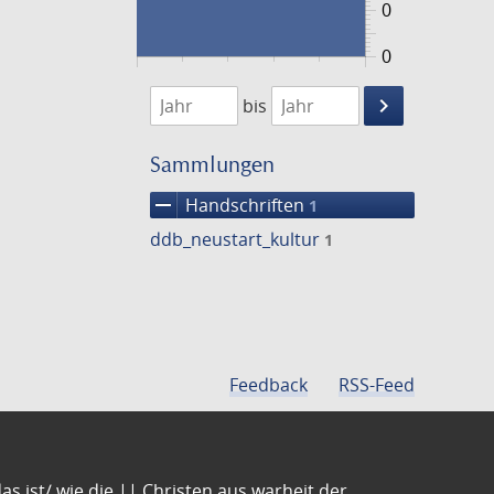
0
0
1474
1475
keyboard_arrow_right
bis
Suche
einschränke
Sammlungen
remove
Handschriften
1
ddb_neustart_kultur
1
Feedback
RSS-Feed
s ist/ wie die || Christen aus warheit der