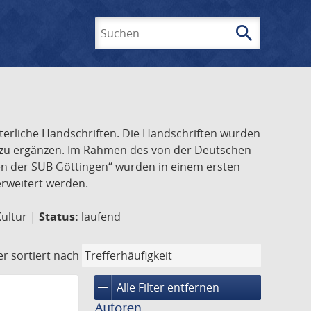
search
Suchen
lterliche Handschriften. Die Handschriften wurden
k zu ergänzen. Im Rahmen des von der Deutschen
ften der SUB Göttingen“ wurden in einem ersten
 erweitert werden.
Kultur |
Status:
laufend
er
sortiert nach
remove
Alle Filter entfernen
Autoren