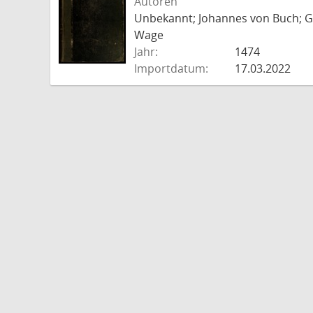
Autoren
Unbekannt; Johannes von Buch; Go
Wage
Jahr:
1474
Importdatum:
17.03.2022