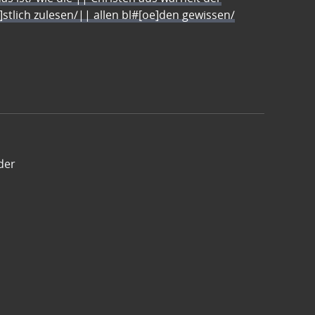
e]stlich zulesen/|| allen bl#[oe]den gewissen/
der