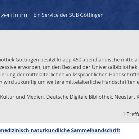
gszentrum
Ein Service der SUB Göttingen
liothek Göttingen besitzt knapp 450 abendländische mittela
ukzessive erworben, um den Bestand der Universalbibliothe
lisierung der mittelalterlichen volkssprachlichen Handschri
ion wird zukünftig um weitere mittelalterliche Handschriften
ultur und Medien, Deutsche Digitale Bibliothek, Neustart 
1 Treff
sch-medizinisch-naturkundliche Sammelhandschrift