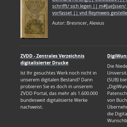
schrifft/ sich legen || m#[ue]ssen/
vorfasset || vnd Reymweis gestel
Autor: Bresnicer, Alexius
ZVDD - Zentrales Verzeichnis
DigiWun
digitalisierter Drucke
Die Nied
Ist Ihr gesuchtes Werk noch nicht in
Universit
unserem digitalen Bestand? Dann
(SUB) bie
probieren Sie es doch in unserem
„DigiWun
ZVDD Portal, das mehr als 1.600.000
Patenscha
bundesweit digitalisierte Werke
von Büch
nachweist.
Übernehm
die Digit
Wunschb