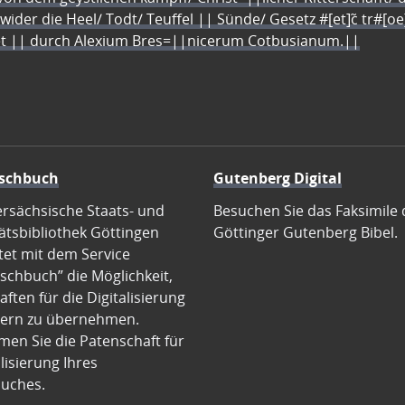
 wider die Heel/ Todt/ Teuffel || Sünde/ Gesetz #[et]c̃ tr#[o
let || durch Alexium Bres=||nicerum Cotbusianum.||
schbuch
Gutenberg Digital
ersächsische Staats- und
Besuchen Sie das Faksimile 
ätsbibliothek Göttingen
Göttinger Gutenberg Bibel.
tet mit dem Service
schbuch” die Möglichkeit,
ften für die Digitalisierung
ern zu übernehmen.
en Sie die Patenschaft für
alisierung Ihres
uches.