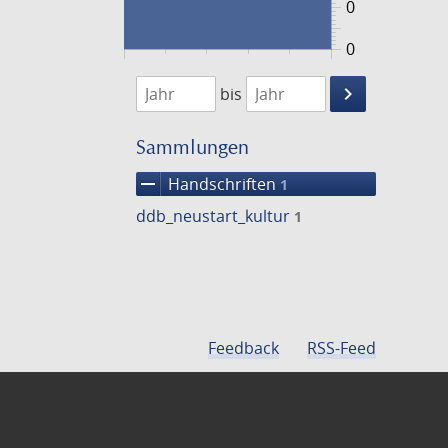
0
0
1474
1475
keyboard_arrow_right
bis
Suche
einschränke
Sammlungen
remove
Handschriften
1
ddb_neustart_kultur
1
Feedback
RSS-Feed