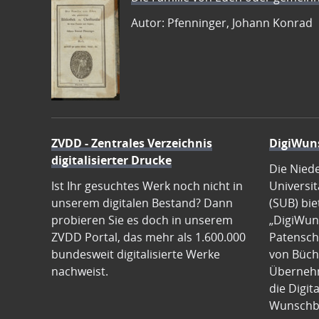
Autor: Pfenninger, Johann Konrad
ZVDD - Zentrales Verzeichnis
DigiWun
digitalisierter Drucke
Die Nied
Ist Ihr gesuchtes Werk noch nicht in
Universit
unserem digitalen Bestand? Dann
(SUB) bie
probieren Sie es doch in unserem
„DigiWun
ZVDD Portal, das mehr als 1.600.000
Patenscha
bundesweit digitalisierte Werke
von Büch
nachweist.
Übernehm
die Digit
Wunschb