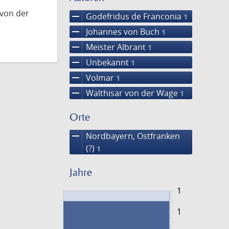
 von der
remove
Godefridus de Franconia
1
remove
Johannes von Buch
1
remove
Meister Albrant
1
remove
Unbekannt
1
remove
Volmar
1
remove
Walthisar von der Wage
1
Orte
remove
Nordbayern, Ostfranken
(?)
1
Jahre
1
1