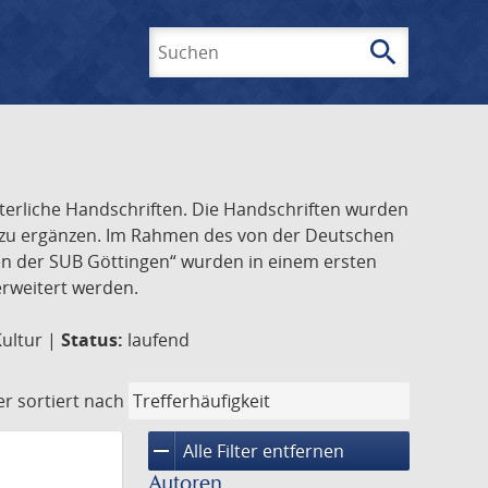
search
Suchen
lterliche Handschriften. Die Handschriften wurden
k zu ergänzen. Im Rahmen des von der Deutschen
ften der SUB Göttingen“ wurden in einem ersten
 erweitert werden.
Kultur |
Status:
laufend
er
sortiert nach
remove
Alle Filter entfernen
Autoren