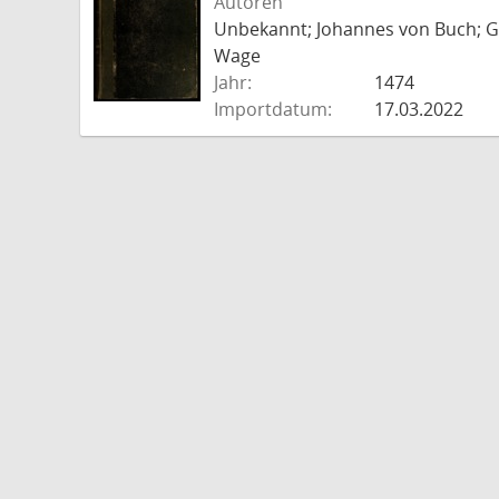
Autoren
Unbekannt; Johannes von Buch; Go
Wage
Jahr:
1474
Importdatum:
17.03.2022