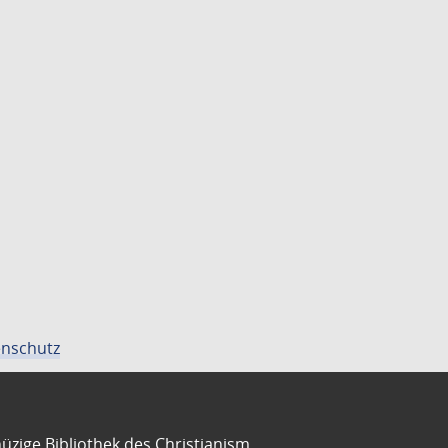
nschutz
üzige Bibliothek des Christianism