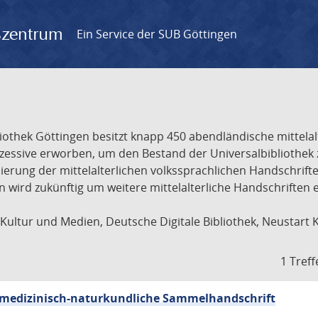
gszentrum
Ein Service der SUB Göttingen
liothek Göttingen besitzt knapp 450 abendländische mittela
ukzessive erworben, um den Bestand der Universalbibliothe
lisierung der mittelalterlichen volkssprachlichen Handschri
ion wird zukünftig um weitere mittelalterliche Handschriften
ultur und Medien, Deutsche Digitale Bibliothek, Neustart 
1 Treff
sch-medizinisch-naturkundliche Sammelhandschrift