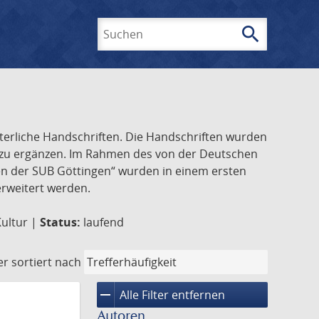
search
Suchen
lterliche Handschriften. Die Handschriften wurden
k zu ergänzen. Im Rahmen des von der Deutschen
ften der SUB Göttingen“ wurden in einem ersten
 erweitert werden.
Kultur |
Status:
laufend
er
sortiert nach
remove
Alle Filter entfernen
Autoren