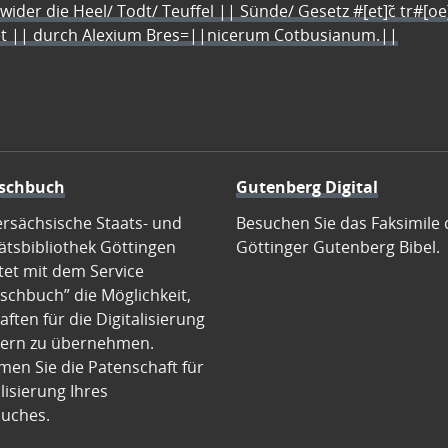
 wider die Heel/ Todt/ Teuffel || Sünde/ Gesetz #[et]c̃ tr#[o
let || durch Alexium Bres=||nicerum Cotbusianum.||
schbuch
Gutenberg Digital
ersächsische Staats- und
Besuchen Sie das Faksimile 
ätsbibliothek Göttingen
Göttinger Gutenberg Bibel.
tet mit dem Service
schbuch” die Möglichkeit,
ften für die Digitalisierung
ern zu übernehmen.
en Sie die Patenschaft für
alisierung Ihres
uches.