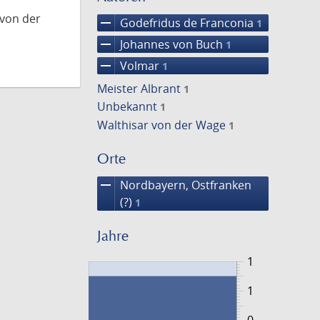
 von der
remove
Godefridus de Franconia
1
remove
Johannes von Buch
1
remove
Volmar
1
Meister Albrant
1
Unbekannt
1
Walthisar von der Wage
1
Orte
remove
Nordbayern, Ostfranken
(?)
1
Jahre
1
1