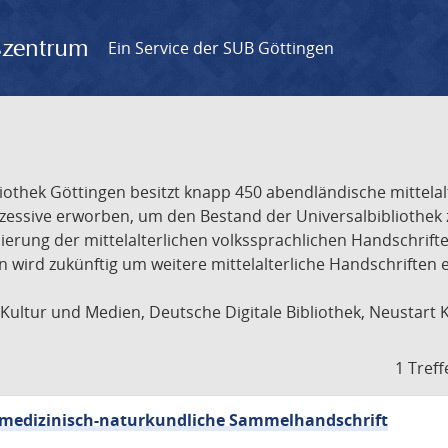
gszentrum
Ein Service der SUB Göttingen
liothek Göttingen besitzt knapp 450 abendländische mittela
ukzessive erworben, um den Bestand der Universalbibliothe
lisierung der mittelalterlichen volkssprachlichen Handschri
ion wird zukünftig um weitere mittelalterliche Handschriften
ultur und Medien, Deutsche Digitale Bibliothek, Neustart 
1 Treff
sch-medizinisch-naturkundliche Sammelhandschrift