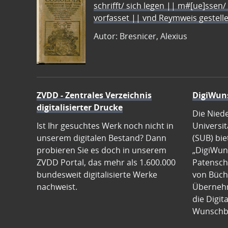
schrifft/ sich legen || m#[ue]ssen/
vorfasset || vnd Reymweis gestel
Autor: Bresnicer, Alexius
ZVDD - Zentrales Verzeichnis
DigiWun
digitalisierter Drucke
Die Nied
Ist Ihr gesuchtes Werk noch nicht in
Universit
unserem digitalen Bestand? Dann
(SUB) bie
probieren Sie es doch in unserem
„DigiWun
ZVDD Portal, das mehr als 1.600.000
Patenscha
bundesweit digitalisierte Werke
von Büch
nachweist.
Übernehm
die Digit
Wunschb