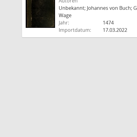
Autoren
Unbekannt; Johannes von Buch; Go
Wage
Jahr:
1474
Importdatum:
17.03.2022