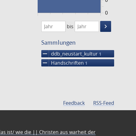
0
0
1474
1475
keyboard_arrow_right
bis
Suche
einschränke
Sammlungen
remove
ddb_neustart_kultur
1
remove
Handschriften
1
Feedback
RSS-Feed
s ist/ wie die || Christen aus warheit der