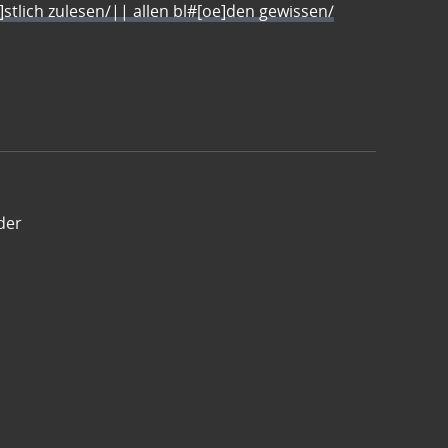
e]stlich zulesen/|| allen bl#[oe]den gewissen/
der