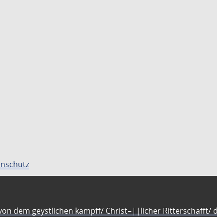
nschutz
n dem geystlichen kampff/ Christ=||licher Ritterschafft/ da