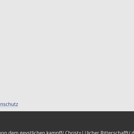
nschutz
n dem geystlichen kampff/ Christ=||licher Ritterschafft/ da