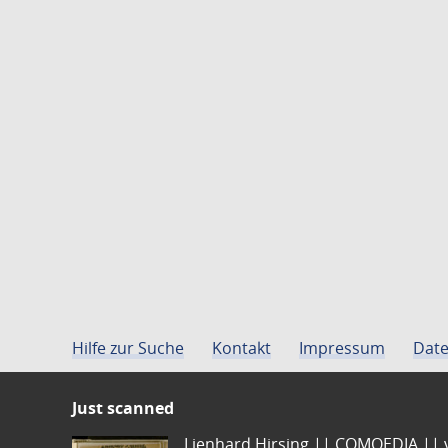
Hilfe zur Suche
Kontakt
Impressum
Date
Just scanned
Lienhard Hirsing.|| COMOEDIA || vo