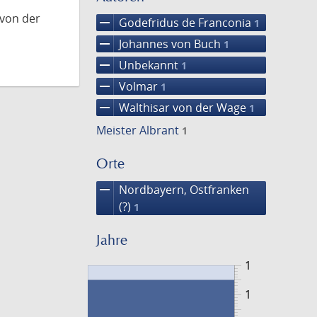
 von der
remove
Godefridus de Franconia
1
remove
Johannes von Buch
1
remove
Unbekannt
1
remove
Volmar
1
remove
Walthisar von der Wage
1
Meister Albrant
1
Orte
remove
Nordbayern, Ostfranken
(?)
1
Jahre
1
1