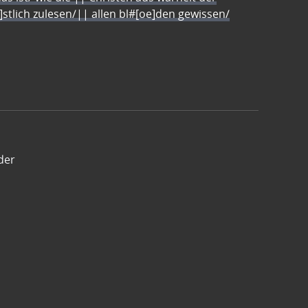
e]stlich zulesen/|| allen bl#[oe]den gewissen/
der