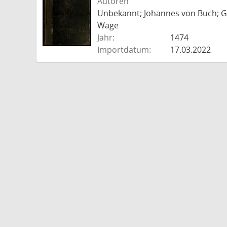
Autoren
Unbekannt; Johannes von Buch; Go
Wage
Jahr:
1474
Importdatum:
17.03.2022