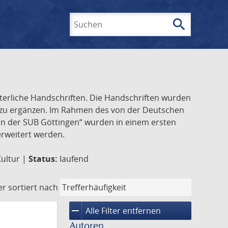
search
Suchen
lterliche Handschriften. Die Handschriften wurden
k zu ergänzen. Im Rahmen des von der Deutschen
ften der SUB Göttingen“ wurden in einem ersten
 erweitert werden.
Kultur |
Status:
laufend
er
sortiert nach
remove
Alle Filter entfernen
Autoren