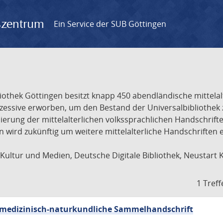
gszentrum
Ein Service der SUB Göttingen
liothek Göttingen besitzt knapp 450 abendländische mittela
ukzessive erworben, um den Bestand der Universalbibliothe
lisierung der mittelalterlichen volkssprachlichen Handschri
ion wird zukünftig um weitere mittelalterliche Handschriften
ultur und Medien, Deutsche Digitale Bibliothek, Neustart 
1 Treff
sch-medizinisch-naturkundliche Sammelhandschrift