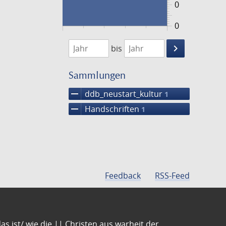
0
0
1474
1475
keyboard_arrow_right
bis
Suche
einschränke
Sammlungen
remove
ddb_neustart_kultur
1
remove
Handschriften
1
Feedback
RSS-Feed
s ist/ wie die || Christen aus warheit der