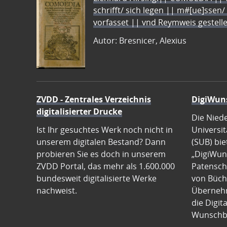
schrifft/ sich legen || m#[ue]ssen/
vorfasset || vnd Reymweis gestel
Autor: Bresnicer, Alexius
ZVDD - Zentrales Verzeichnis
DigiWun
digitalisierter Drucke
Die Nied
Ist Ihr gesuchtes Werk noch nicht in
Universit
unserem digitalen Bestand? Dann
(SUB) bie
probieren Sie es doch in unserem
„DigiWun
ZVDD Portal, das mehr als 1.600.000
Patenscha
bundesweit digitalisierte Werke
von Büch
nachweist.
Übernehm
die Digit
Wunschb