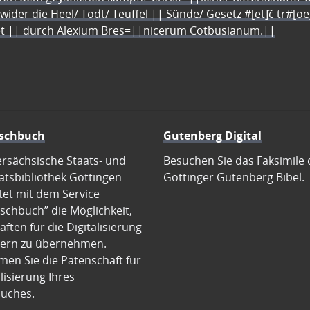
 wider die Heel/ Todt/ Teuffel || Sünde/ Gesetz #[et]c̃ tr#[o
let || durch Alexium Bres=||nicerum Cotbusianum.||
schbuch
Gutenberg Digital
ersächsische Staats- und
Besuchen Sie das Faksimile 
ätsbibliothek Göttingen
Göttinger Gutenberg Bibel.
tet mit dem Service
schbuch” die Möglichkeit,
ften für die Digitalisierung
ern zu übernehmen.
en Sie die Patenschaft für
alisierung Ihres
uches.