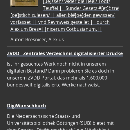
[ue]ssen/ wider die Heel/ Todt/
Teuffel || Sünde/ Gesetz #[et]c̃ tr#
[oe]stlich zulesen/|| allen bl#[oe]den gewissen/
vorfasset || vnd Reymweis gestellet || durch
Alexium Bres=||nicerum Cotbusianum.||
Autor: Bresnicer, Alexius
ZVDD - Zentrales Verzeichnis digitalisierter Drucke
Ist Ihr gesuchtes Werk noch nicht in unserem
digitalen Bestand? Dann probieren Sie es doch in
unserem ZVDD Portal, das mehr als 1.600.000
bundesweit digitalisierte Werke nachweist.
DigiWunschbuch
Die Niedersächsische Staats- und
Universitätsbibliothek Göttingen (SUB) bietet mit