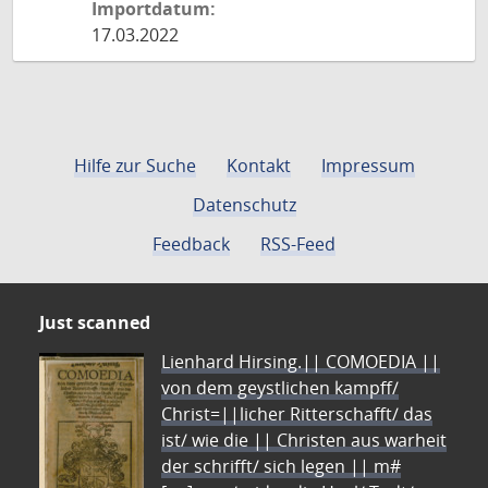
Importdatum:
17.03.2022
Hilfe zur Suche
Kontakt
Impressum
Datenschutz
Feedback
RSS-Feed
Just scanned
Lienhard Hirsing.|| COMOEDIA ||
von dem geystlichen kampff/
Christ=||licher Ritterschafft/ das
ist/ wie die || Christen aus warheit
der schrifft/ sich legen || m#