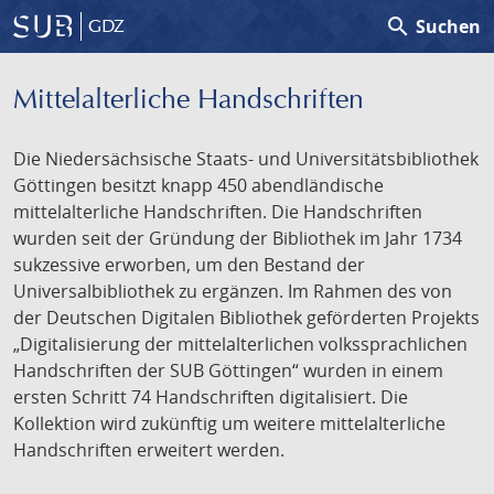
search
Suchen
GDZ
Mittelalterliche Handschriften
Die Niedersächsische Staats- und Universitätsbibliothek
Göttingen besitzt knapp 450 abendländische
mittelalterliche Handschriften. Die Handschriften
wurden seit der Gründung der Bibliothek im Jahr 1734
sukzessive erworben, um den Bestand der
Universalbibliothek zu ergänzen. Im Rahmen des von
der Deutschen Digitalen Bibliothek geförderten Projekts
„Digitalisierung der mittelalterlichen volkssprachlichen
Handschriften der SUB Göttingen“ wurden in einem
ersten Schritt 74 Handschriften digitalisiert. Die
Kollektion wird zukünftig um weitere mittelalterliche
Handschriften erweitert werden.