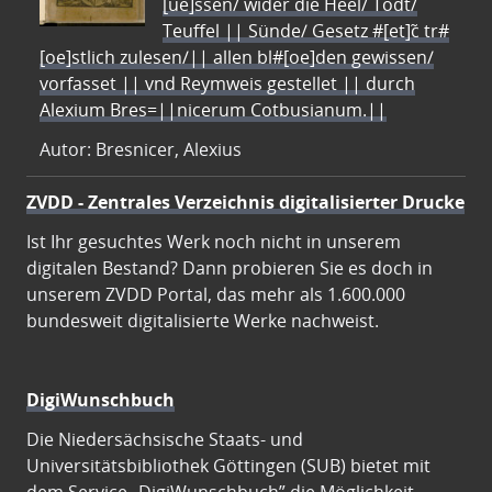
[ue]ssen/ wider die Heel/ Todt/
Teuffel || Sünde/ Gesetz #[et]c̃ tr#
[oe]stlich zulesen/|| allen bl#[oe]den gewissen/
vorfasset || vnd Reymweis gestellet || durch
Alexium Bres=||nicerum Cotbusianum.||
Autor: Bresnicer, Alexius
ZVDD - Zentrales Verzeichnis digitalisierter Drucke
Ist Ihr gesuchtes Werk noch nicht in unserem
digitalen Bestand? Dann probieren Sie es doch in
unserem ZVDD Portal, das mehr als 1.600.000
bundesweit digitalisierte Werke nachweist.
DigiWunschbuch
Die Niedersächsische Staats- und
Universitätsbibliothek Göttingen (SUB) bietet mit