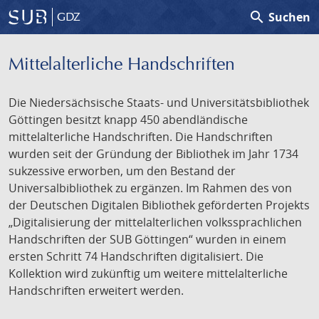
search
Suchen
GDZ
Mittelalterliche Handschriften
Die Niedersächsische Staats- und Universitätsbibliothek
Göttingen besitzt knapp 450 abendländische
mittelalterliche Handschriften. Die Handschriften
wurden seit der Gründung der Bibliothek im Jahr 1734
sukzessive erworben, um den Bestand der
Universalbibliothek zu ergänzen. Im Rahmen des von
der Deutschen Digitalen Bibliothek geförderten Projekts
„Digitalisierung der mittelalterlichen volkssprachlichen
Handschriften der SUB Göttingen“ wurden in einem
ersten Schritt 74 Handschriften digitalisiert. Die
Kollektion wird zukünftig um weitere mittelalterliche
Handschriften erweitert werden.