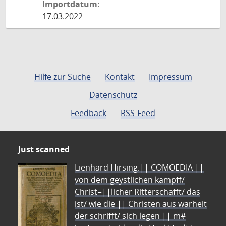
Importdatum:
17.03.2022
Hilfe zur Suche
Kontakt
Impressum
Datenschutz
Feedback
RSS-Feed
Just scanned
Lienhard Hirsing.|| COMOEDIA ||
von dem geystlichen kampff/
Christ=||licher Ritterschafft/ das
ist/ wie die || Christen aus warheit
der schrifft/ sich legen || m#