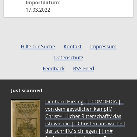
Importdatum:
17.03.2022
Hilfe zur Suche
Kontakt
Impressum
Datenschutz
Feedback
RSS-Feed
Just scanned
Lienhard Hirsing.|| COMOEDIA ||
von dem geystlichen kampff/
Christ=||licher Ritterschafft/ das
ist/ wie die || Christen aus warheit
der schrifft/ sich legen || m#