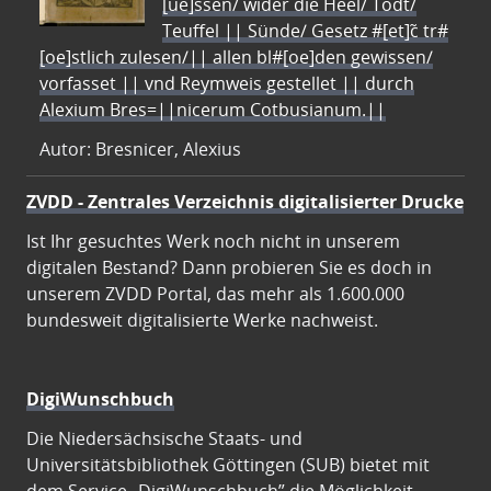
[ue]ssen/ wider die Heel/ Todt/
Teuffel || Sünde/ Gesetz #[et]c̃ tr#
[oe]stlich zulesen/|| allen bl#[oe]den gewissen/
vorfasset || vnd Reymweis gestellet || durch
Alexium Bres=||nicerum Cotbusianum.||
Autor: Bresnicer, Alexius
ZVDD - Zentrales Verzeichnis digitalisierter Drucke
Ist Ihr gesuchtes Werk noch nicht in unserem
digitalen Bestand? Dann probieren Sie es doch in
unserem ZVDD Portal, das mehr als 1.600.000
bundesweit digitalisierte Werke nachweist.
DigiWunschbuch
Die Niedersächsische Staats- und
Universitätsbibliothek Göttingen (SUB) bietet mit