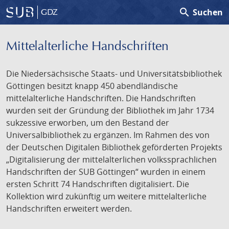
search
Suchen
GDZ
Mittelalterliche Handschriften
Die Niedersächsische Staats- und Universitätsbibliothek
Göttingen besitzt knapp 450 abendländische
mittelalterliche Handschriften. Die Handschriften
wurden seit der Gründung der Bibliothek im Jahr 1734
sukzessive erworben, um den Bestand der
Universalbibliothek zu ergänzen. Im Rahmen des von
der Deutschen Digitalen Bibliothek geförderten Projekts
„Digitalisierung der mittelalterlichen volkssprachlichen
Handschriften der SUB Göttingen“ wurden in einem
ersten Schritt 74 Handschriften digitalisiert. Die
Kollektion wird zukünftig um weitere mittelalterliche
Handschriften erweitert werden.