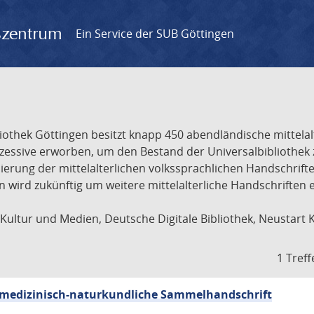
gszentrum
Ein Service der SUB Göttingen
liothek Göttingen besitzt knapp 450 abendländische mittela
ukzessive erworben, um den Bestand der Universalbibliothe
lisierung der mittelalterlichen volkssprachlichen Handschri
ion wird zukünftig um weitere mittelalterliche Handschriften
ultur und Medien, Deutsche Digitale Bibliothek, Neustart 
1 Treff
sch-medizinisch-naturkundliche Sammelhandschrift