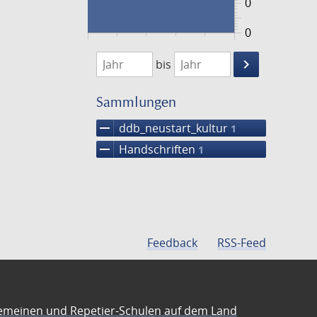
0
0
1474
1475
keyboard_arrow_right
bis
Suche
einschränke
Sammlungen
remove
ddb_neustart_kultur
1
remove
Handschriften
1
Feedback
RSS-Feed
emeinen und Repetier-Schulen auf dem Land