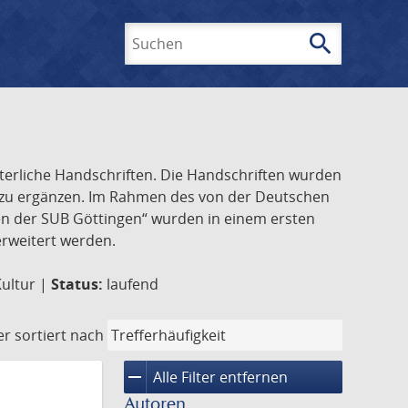
search
Suchen
lterliche Handschriften. Die Handschriften wurden
k zu ergänzen. Im Rahmen des von der Deutschen
ften der SUB Göttingen“ wurden in einem ersten
 erweitert werden.
Kultur |
Status:
laufend
er
sortiert nach
remove
Alle Filter entfernen
Autoren