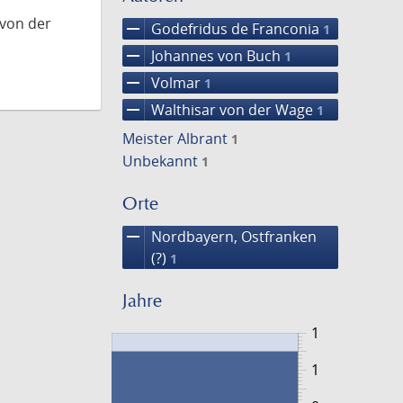
 von der
remove
Godefridus de Franconia
1
remove
Johannes von Buch
1
remove
Volmar
1
remove
Walthisar von der Wage
1
Meister Albrant
1
Unbekannt
1
Orte
remove
Nordbayern, Ostfranken
(?)
1
Jahre
1
1