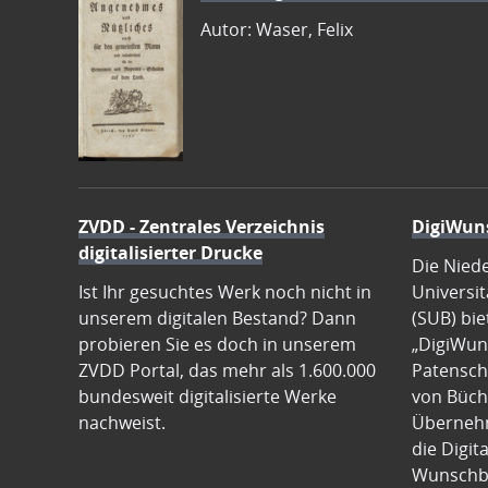
Autor: Waser, Felix
ZVDD - Zentrales Verzeichnis
DigiWun
digitalisierter Drucke
Die Nied
Ist Ihr gesuchtes Werk noch nicht in
Universit
unserem digitalen Bestand? Dann
(SUB) bie
probieren Sie es doch in unserem
„DigiWun
ZVDD Portal, das mehr als 1.600.000
Patenscha
bundesweit digitalisierte Werke
von Büch
nachweist.
Übernehm
die Digit
Wunschb