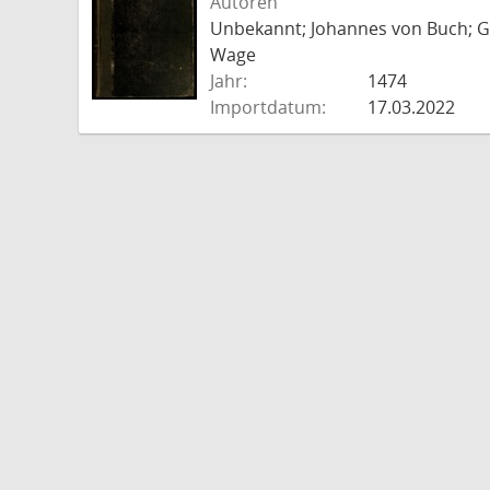
Autoren
Unbekannt; Johannes von Buch; Go
Wage
Jahr:
1474
Importdatum:
17.03.2022